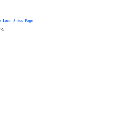
ce_Local_Status_Page
する