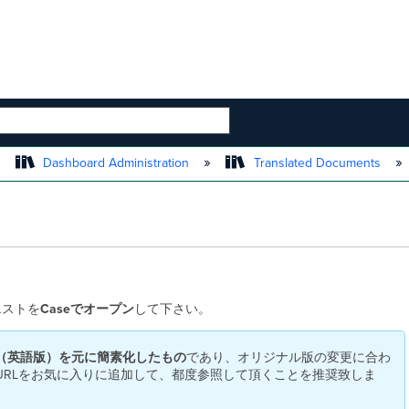
 HIERARCHY
Dashboard Administration
Translated Documents
エストを
Caseでオープン
して下さい。
（英語版）を元に簡素化したもの
であり、オリジナル版の変更に合わ
URLをお気に入りに追加して、都度参照して頂くことを推奨致しま