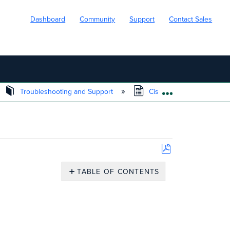
Dashboard
Community
Support
Contact Sales
Troubleshooting and Support
Cisco Meraki テクニ
EXPAND/COLL
Save
as
TABLE OF CONTENTS
PDF
RMA
確
認
事