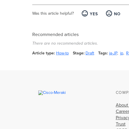
Was this article helpful?
YES
NO
Recommended articles
There are no recommended articles.
Article type
How-to
Stage
Draft
Tags
ja-JP
jp
R
COMP
About
Caree
Privac
Trust