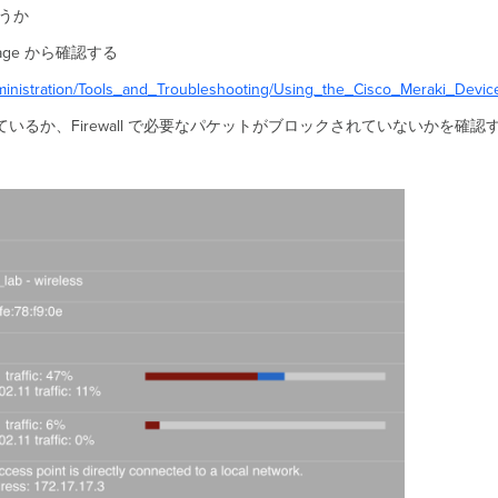
どうか
age から確認する
ministration/Tools_and_Troubleshooting/Using_the_Cisco_Meraki_Devi
net 接続できているか、Firewall で必要なパケットがブロックされていないかを確認