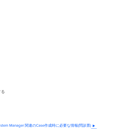
する
ystem Manager 関連のCase作成時に必要な情報(問診票)