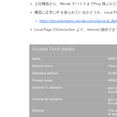
上位機器から、Meraki デバイスまでPing 飛ぶか
機器に正常にIP を振られているかどうか、Local P
https://documentation.meraki.com/zGeneral_Ad
Local Page のConnection より、Inter