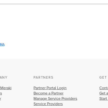
MA
ANY
PARTNERS
GET
 Meraki
Partner Portal Login
Cont
rs
Become a Partner
Get 
y
Manage Service Providers
Start
Service Providers