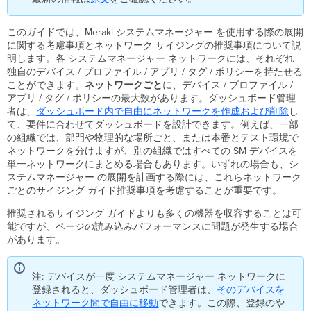
な
設
計
このガイドでは、Meraki システムマネージャー を使用する際の展開
の
に関する考慮事項とネットワーク サイジングの推奨事項について説
た
明します。各 システムマネージャー ネットワークには、それぞれ
め
独自のデバイス / プロファイル / アプリ / タグ / ポリシーを持たせる
の
ことができます。
ネットワークごと
に、デバイス / プロファイル /
ア
アプリ / タグ / ポリシーの最大数があります。ダッシュボード管理
ド
者は、
ダッシュボード内で自由にネットワークを作成および削除
し
バ
て、要件に合わせてダッシュボードを設計できます。例えば、一部
イ
の組織では、部門や物理的な場所ごと、または本番とテスト環境で
ス
ネットワークを分けますが、別の組織ではすべての SM デバイスを
単一ネットワークにまとめる場合もあります。いずれの場合も、シ
ネ
ステムマネージャー の展開を計画する際には、これらネットワーク
ッ
ごとのサイジング ガイド推奨事項を考慮することが重要です。
ト
ワ
推奨されるサイジング ガイドよりも多くの機器を収容することは可
ー
能ですが、ページの読み込みパフォーマンスに問題が発生する場合
ク
があります。
ご
と
の
注: デバイスが一度 システムマネージャー ネットワークに
最
登録されると、ダッシュボード管理者は、
そのデバイスを
大
ネットワーク間で自由に移動
できます。この際、登録のや
値