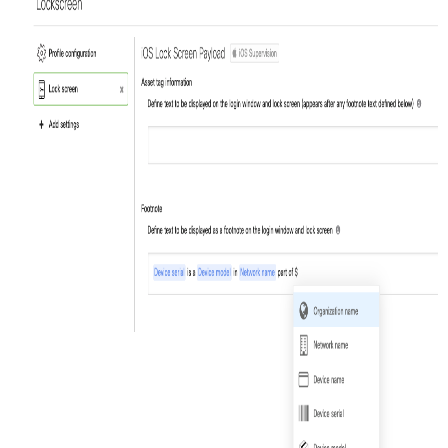
ェ
ン
ス
セ
キ
ュ
リ
テ
ィ
ポ
リ
シ
ー