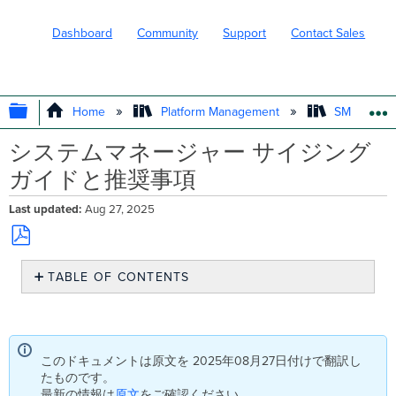
Dashboard
Community
Support
Contact Sales
EXPAND/COLLAPSE GLOBAL HIERARC
Home
Platform Management
SM - Endpo
システムマネージャー サイジング
ガイドと推奨事項
Last updated
Aug 27, 2025
Save
TABLE OF CONTENTS
as
PDF
ス
ケ
ー
ラ
このドキュメントは原文を 2025年08月27日付けで翻訳し
ブ
たものです。
ル
最新の情報は
原文
をご確認ください。