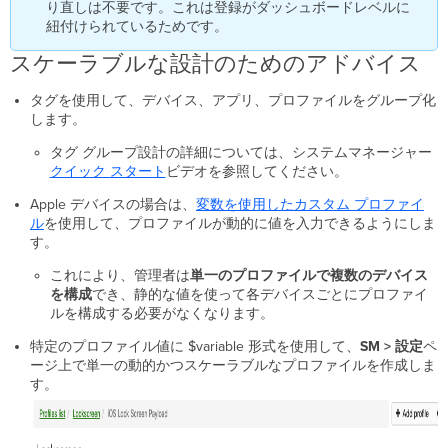
り直しは不要です。これは登録がダッシュボードレベルに
デ
紐付けられているためです。
バ
スケーラブルな設計のためのアドバイス
イ
ス
タグを使用して、デバイス、アプリ、プロファイルをグループ化
プ
します。
ロ
フ
タグ グループ設計の詳細については、システムマネージャー
ァ
クイック
スタート
ビデオを参照してください。
イ
ル
Apple デバイスの場合は、
変数を使用したカスタム
プロファイ
ア
ル
を使用して、プロファイルが動的に値を入力できるようにしま
プ
す。
リ
これにより、管理者は
単一のプロファイルで複数のデバイス
ユ
を構成
でき、静的な値を使って各デバイスごとにプロファイ
ー
ルを構成する必要がなくなります。
ザ
ー
特定のプロファイル値に $variable 形式を使用して、
SM
> 設定
ペ
タ
ージ上で単一の動的かつスケーラブルなプロファイルを作成しま
グ
す。
ジ
オ
フ