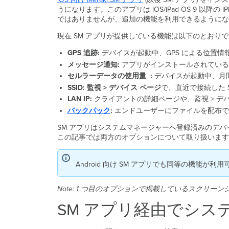
うになります。このアプリは iOS/iPad OS 9 以降の
ではありませんが、追加の機能を利用できるようにな
現在 SM アプリが提供している機能は以下のとおり
GPS 追跡:
デバイスが起動中、GPS による位置
メッセージ通知:
アプリがインストールされている
セルラーデータの使用量 :
デバイスが起動中、月
SSID:
監視 > デバイス
ページ
で、直近で接続した S
LAN IP:
クライアントの詳細ページや、監視 > デバ
バックパック
:
エンドユーザーにファイルを配布で
SM アプリはシステムマネージャーへ登録済みのデ
この記事では両方のオプションについて取り扱います
Android 向け SM アプリでも同等の機
Note: 1 つ目のオプションで掲載しているスクリーン
SM アプリ経由でシ