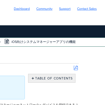
Dashboard
Community
Support
Contact Sales
iOS向けシステムマネージャーアプリの機能
Save
as
TABLE OF CONTENTS
PDF
SM
ア
プ
リ
経
テムマネージャーネットワークへデバイスを登録できるよ