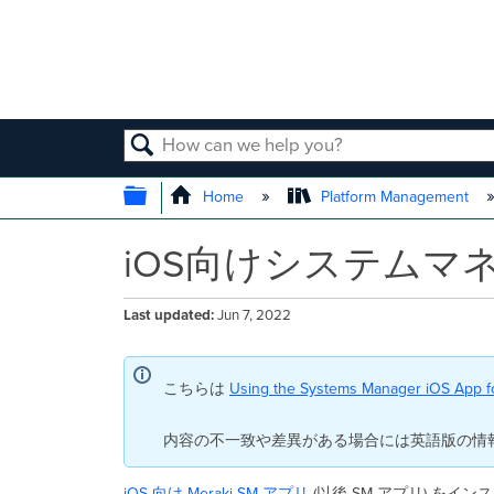
SEARCH
EXPAND/COLLAPSE GLOBAL
Home
Platform Management
iOS向けシステムマ
Last updated
Jun 7, 2022
こちらは
Using the Systems Manager iOS App for
内容の不一致や差異がある場合には英語版の情
iOS 向け Meraki SM
アプリ
(以後 SM アプリ) 