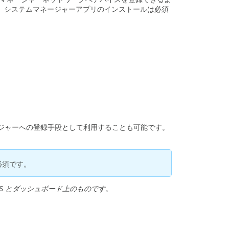
由
スを管理する上で、システムマネージャーアプリのインストールは必須
で
シ
ス
テ
ム
マ
ネ
ー
ジ
ャ
ー
に
ージャーへの登録手段として利用することも可能です。
登
録
す
る
必須です。
既
に
iOS とダッシュボード上のものです。
管
理
下
に