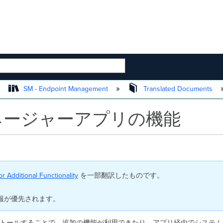
 HIERARCHY
SM - Endpoint Management
Translated Documents
ネージャーアプリの機能
 Additional Functionality
を一部翻訳したものです。
報が優先されます。
をインストールすることで、追加の機能が利用できたり、アプリ経由でシス