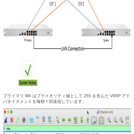
害
が
あ
っ
た
場
合
セ
ル
ラ
ー
回
線
へ
の
フ
ェ
プライマリ MX はプライオリティ値として 255 を含んだ VRRP アド
イ
バタイズメントを毎秒 1 回送信しています。
ル
オ
ー
バ
ー