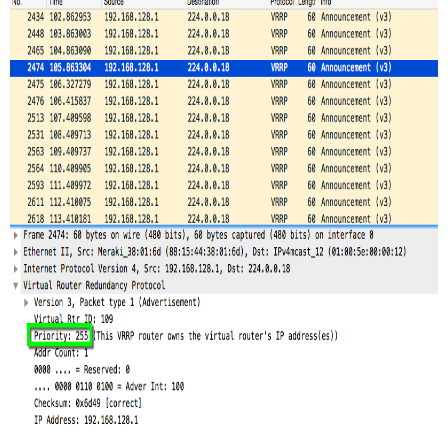
時
の
挙
動