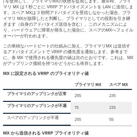
) を使用して、プライマリMXの状態を監視します。通常時、プライ
ル
マリ MX は 1 秒ごとに VRRP アドバタイズメントを LAN に送信しま
オ
す。スペア MXは 3 秒間アドバタイズを受信しなかった場合、プラ
ー
イマリ MXが故障したと判断し、プライマリとしての役割を引き継
バ
ぎます（自身のアドバタイズ送信を含む）。このメカニズムによ
ー
り、ハードウェアに障害が発生した場合に、スペアのMXへフェイル
の
オーバーが行われます。
例
通
この単純なハートビートの仕組みに加え、プライマリMX は送信す
常
るアドバタイズメントで VRRP の優先度を通知します。参考まで
時
に、各 MX で使用される優先度の値は次のとおりです。これは、MX
がアップリンク接続を持つかどうかにも依存します。
プ
ラ
MX に設定される VRRP のプライオリティ値
イ
マ
プライマリ MX
スペア MX
リ
MX
プライマリのアップリンクが正常
255
235
に
ア
プライマリのアップリンクが不通
75
235
ッ
プ
スペアのアップリンクが不通
255
55
リ
ン
MX から送信される VRRP プライオリティ値
ク