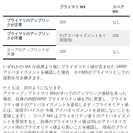
障
プライマリ MX
スペア
害
MX
発
生
プライマリのアップリン
255
なし
クが正常
ス
ペ
プライマリのアップリン
0 (アドバタイズメントを 1
235
ア
クが不通
回送信)
MX
へ
スペアのアップリンクが
255
なし
フ
不通
ェ
イ
いずれかの MX が自身より低いプライオリティ値が含まれた VRRP
ル
アドバタイズメントを確認した場合、そのMXがプライマリとしての
オ
役割を引き継ぎます。
ー
バ
たとえば、次のようになります。
ー
アクティブ／プライマリ MXがすべてのアップリンク接続を失った
場合、自身の内部VRRP プライオリティ値を75に変更し、プライオ
そ
リティ値 0 のアドバタイズメントを送信します（プライオリティ値
の
0 は、送信デバイスが 今後 アドバタイズメントを送信しないことを
他
意味します）。 スペア MX はプライオリティ値 0 のアドバタイズメ
の
ントを受信すると、自身のプライオリティ値 (235) がアドバタイズ
フ
メント内のプライオリティ値より高いことを確認し、現在のプライ
ェ
マリとしての役割を引き継ぎ、プライオリティ値 235 のアドバタイ