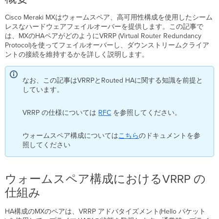
ス
ペ
Cisco Meraki MXはウォームスペア、高可用性構成を使用したシーム
ア
レスなハードウェアフェイルオーバーを提供します。この記事で
構
は、MXのHAペアがどのようにVRRP (Virtual Router Redundancy
成
Protocol)を使ってフェイルオーバーし、ダウンストリームクライア
に
ントの接続を維持するかを詳しく説明します。
お
け
る
なお、この記事はVRRPとRouted HAに関する知識を前提と
VRRP の
しています。
仕
組
VRRP の仕様については
RFC
を参照してください。
み
VRRP に
ウォームスペア構成については
こちら
のドキュメントを参
関
照してください
す
る
注
意
ウォームスペア構成におけるVRRP の
点
仕組み
フ
ェ
HA構成のMXのペアは、VRRP アドバタイズメント(Hello パケット
イ