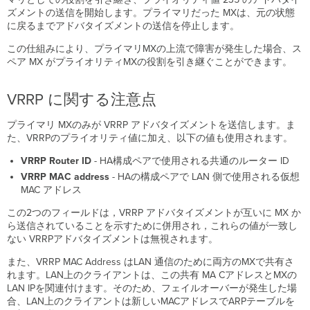
イ
ズメントの送信を開始します。プライマリだった MXは、元の状態
ル
に戻るまでアドバタイズメントの送信を停止します。
オ
ー
この仕組みにより、プライマリMXの上流で障害が発生した場合、ス
バ
ペア MX がプライオリティMXの役割を引き継ぐことができます。
ー
例
VRRP に関する注意点
両
方
プライマリ MXのみが VRRP アドバタイズメントを送信します。ま
の
た、VRRPのプライオリティ値に加え、以下の値も使用されます。
MX
が
VRRP Router ID
- HA構成ペアで使用される共通のルーター ID
ア
VRRP MAC address
- HAの構成ペアで LAN 側で使用される仮想
ッ
MAC アドレス
プ
リ
この2つのフィールドは，VRRP アドバタイズメントが互いに MX か
ン
ら送信されていることを示すために併用され，これらの値が一致し
ク
ない VRRPアドバタイズメントは無視されます。
接
続
また、VRRP MAC Address はLAN 通信のために両方のMXで共有さ
を
れます。LAN上のクライアントは、この共有 MA CアドレスとMXの
失
LAN IPを関連付けます。そのため、フェイルオーバーが発生した場
っ
合、LAN上のクライアントは新しいMACアドレスでARPテーブルを
た