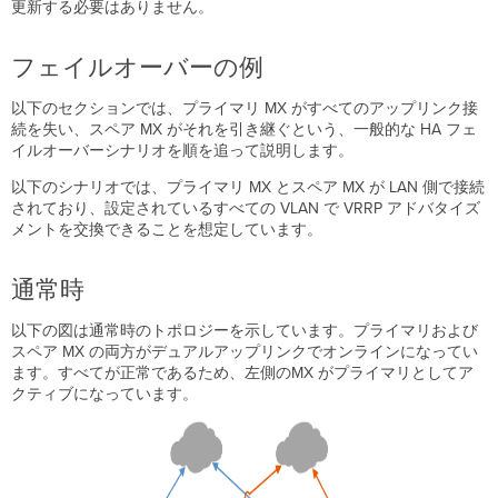
更新する必要はありません。
場
合
フェイルオーバーの例
ア
ッ
以下のセクションでは、プライマリ MX がすべてのアップリンク接
プ
続を失い、スペア MX がそれを引き継ぐという、一般的な HA フェ
リ
イルオーバーシナリオを順を追って説明します。
ン
ク
以下のシナリオでは、プライマリ MX とスペア MX が LAN 側で接続
が
されており、設定されているすべての VLAN で VRRP アドバタイズ
ダ
メントを交換できることを想定しています。
ウ
ン
し、
通常時
プ
ラ
以下の図は通常時のトポロジーを示しています。プライマリおよび
イ
スペア MX の両方がデュアルアップリンクでオンラインになってい
マ
ます。すべてが正常であるため、左側のMX がプライマリとしてア
リ
クティブになっています。
MX
本
体
に
障