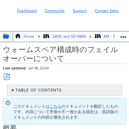
Dashboard
Community
Support
Contact Sales
EXPAND/COLLAPSE GLOBAL HIERARC
Home
SASE and SD-WAN
MX - Securit
ウォームスペア構成時のフェイル
オーバーについて
Last updated
Jan 18, 2024
Save
TABLE OF CONTENTS
as
PDF
概
要
このドキュメントは
こちら
のドキュメントを翻訳したもの
ウ
です。内容について矛盾や不一致がある場合は、英語版の
ォ
ドキュメントの内容が優先されます。
ー
ム
概要