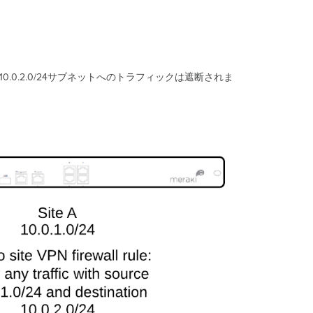
イ
ア
ウ
ォ
ー
ル
0.0.2.0/24サブネットへのトラフィックは遮断されま
ル
ー
ル
の
動
作