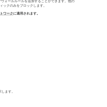
ァイアウォールルールを追加することができます。他の
ア
フィックのみをブロックします。
ウ
ォ
ットワーク
に適用されます。
ー
ル
ル
ー
ル
の
作
成
VPN
フ
ァ
イ
ア
ウ
ォ
ー
ル
択します。
ル
ー
ル