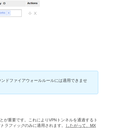
の
考
慮
事
項
レ
イ
ヤ
7
フ
ァ
イ
ア
ウ
ォ
バウンドファイアウォールルールには適用できませ
ー
ル
ル
ー
ル
注
とが重要です。これによりVPNトンネルを通過するト
-
トラフィック
のみに適用されます。
したがって、MX
グ