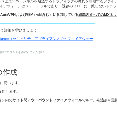
アプライアンス上でVPNトンネルを通過するトラフィックの流れを制限するフ
ファイアウォールはステートフルであり、既存のフローに一致しないトラ
toVPNおよび非Meraki含む）に参加している
組織内すべてのMXネ
修コースで詳細を学びましょう：
Security Appliance（セキュリティアプライアンスでのファイアウォー
か無料アカウントを作成してください。
の作成
に従います。
移動します。
ョン内の
サイト間アウトバウンドファイアウォール
で
ルールを追加
を選