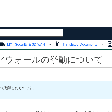
 HIERARCHY
MX - Security & SD-WAN
Translated Documents
イアウォールの挙動について
付けで翻訳したものです。