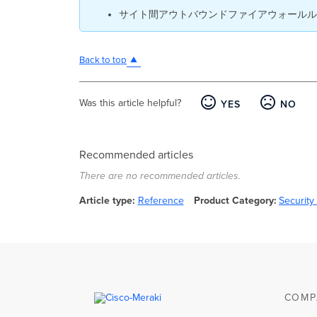
サイト間アウトバウンドファイアウォールル
Back to top
Was this article helpful?
YES
NO
Recommended articles
There are no recommended articles.
Article type
Reference
Product Category
Securit
COMP