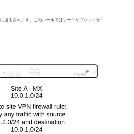
ル
ー
プ
ポ
に適用されます。このルールではソースサブネットが
リ
シ
ー
が
構
成
さ
れ
て
い
る
場
合
の
サ
イ
ト
間
フ
ァ