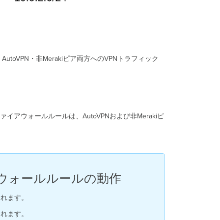
VPN・非Merakiピア両方へのVPNトラフィック
イアウォールルールは、AutoVPNおよび非Merakiピ
アウォールルールの動作
されます。
されます。