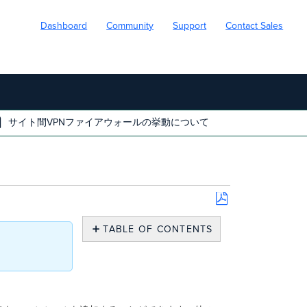
Dashboard
Community
Support
Contact Sales
サイト間VPNファイアウォールの挙動について
Save
as
TABLE OF CONTENTS
PDF
概
要
フ
ァ
イ