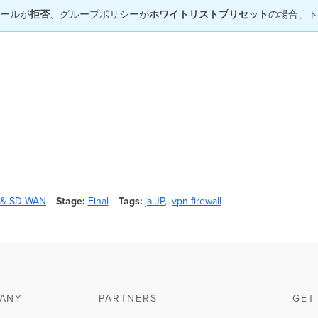
ールが
拒否
、グループポリシーが
ホワイトリストプリセット
の場合、ト
y & SD-WAN
Stage
Final
Tags
ja-JP
vpn firewall
ANY
PARTNERS
GET