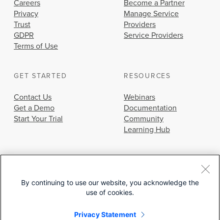
Careers
Become a Partner
Privacy
Manage Service
Trust
Providers
GDPR
Service Providers
Terms of Use
GET STARTED
RESOURCES
Contact Us
Webinars
Get a Demo
Documentation
Start Your Trial
Community
Learning Hub
By continuing to use our website, you acknowledge the
use of cookies.
© 2026 Cisco Systems, Inc.
Privacy Statement