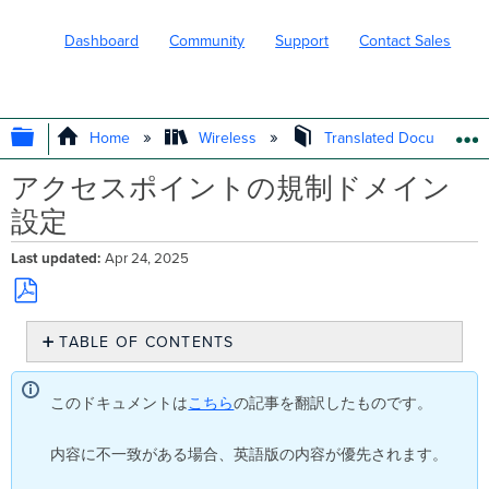
Dashboard
Community
Support
Contact Sales
EXPAND/COLLAPSE GLOBAL HIERARC
Home
Wireless
Translated Documents
アクセスポイントの規制ドメイン
設定
Last updated
Apr 24, 2025
Save
TABLE OF CONTENTS
as
PDF
概
要
このドキュメントは
こちら
の記事を翻訳したものです。
端
末
内容に不一致がある場合、英語版の内容が優先されます。
ご
と