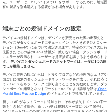
イ
ん。ユーザーは、MXデバイスでLTEをサポートするために、地域固
ン
有の製品を別途購入する必要がある場合があります。
の
設
定
規
端末ごとの規制ドメインの設定
制
ド
デバイスの規制ドメインは、デバイスが販売された際の出荷先と、
メ
デバイスがダッシュボードにチェックインしたときのIPジオロケー
イ
ション（Geo-IP）に基づいて決定されます。特定のデバイスの出荷
ン
先国またはその後のGeo-IP情報が一致しない場合、ダッシュボード
の
にエラーが表示され、ユーザーは是正措置を講じるよう求められま
強
す。
デバイスとダッシュボードのネットワークは、一度に1つの国
制
でしか機能しません
。
自
デバイス管理の観点からは、ビルやフロアなどの地理的なエリアや
動
国ごとに個別のダッシュボードネットワークを作成し、それに応じ
手
てデバイスをネットワークに割り当てることをお勧めします。ダッ
動
シュボードの組織とネットワークについてのより詳細な話は
Cisco
設
Meraki Best Practice Design
のドキュメントで説明されています。
定
ア
新しい AP がネットワークに追加され、それが規制ドメインの不一
ラ
致を引き起こす場合、新しい AP は規制の不一致について警告し、
ー
AP はネットワークの設定された国にあわせて規制ドメインを設定し