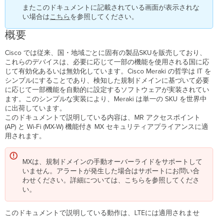
の
またこのドキュメントに記載されている画面が表示されな
規
い場合は
こちら
を参照してください。
制
ド
概要
メ
イ
Cisco では従来、国・地域ごとに固有の製品SKUを販売しており、
ン
これらのデバイスは、必要に応じて一部の機能を使用される国に応
の
じて有効化あるいは無効化しています。Cisco Meraki の哲学は IT を
設
シンプルにすることであり、検知した規制ドメインに基づいて必要
定
に応じて一部機能を自動的に設定するソフトウェアが実装されてい
ます。このシンプルな実装により、Meraki は単一の SKU を世界中
ネ
に出荷しています。
ッ
このドキュメントで説明している内容は、MR アクセスポイント
ト
(AP) と Wi-Fi (MX-W) 機能付き MX セキュリティアプライアンスに適
ワ
用されます。
ー
ク
ご
MXは、規制ドメインの手動オーバーライドをサポートして
と
いません。アラートが発生した場合はサポートにお問い合
の
わせください。詳細については、こちらを参照してくださ
規
い。
制
ド
メ
このドキュメントで説明している動作は、LTEには適用されませ