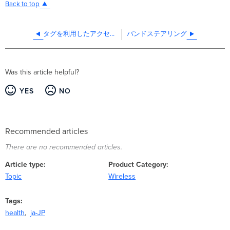
Back to top
タグを利用したアクセスポイントの管理
バンドステアリング
Was this article helpful?
YES
NO
Recommended articles
There are no recommended articles.
Article type
Product Category
Topic
Wireless
Tags
health
ja-JP