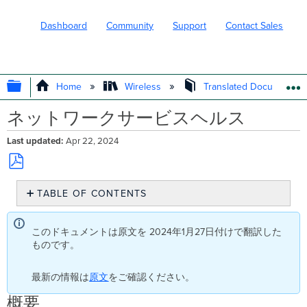
Dashboard
Community
Support
Contact Sales
EXPAND/COLLAPSE GLOBAL HIERARC
Home
Wireless
Translated Documents
ネットワークサービスヘルス
Last updated
Apr 22, 2024
Save
TABLE OF CONTENTS
as
PDF
概
要
このドキュメントは原文を 2024年1月27日付けで翻訳した
特
ものです。
徴
RADIUS
最新の情報は
原文
をご確認ください。
成
功
概要