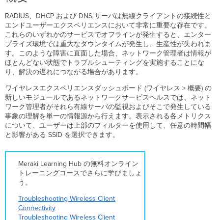
率
DHCP
RADIUS、DHCP および DNS サーバは無線クライアントの接続性と
成
エンドユーザーエクスペリエンスにおいて非常に重要な存在です。
功
これらのいずれかのサービスでオフラインが発生すると、エンター
率
プライズ環境では重大なダウンタイムが発生し、生産性が失われま
DNS
す。このような障害に直面した場合、ネットワーク管理者は情報が
成
ほとんどない状態でトラブルシューティングを実施することにな
功
り、解決の遅れにつながる場合があります。
率
ワイヤレスエクスペリエンスダッシュボード (ワイヤレス > 概要) の
新しいモジュールであるネットワークサービスヘルスでは、ネット
ワーク管理者がそれら有線サーバの監視およびそこで発生している
事象の理解を単一の情報源から行えます。表示される各メトリクス
について、ユーザーは上部のフィルターを使用して、任意の時間幅
と影響がある SSID を選択できます。
Meraki Learning Hub の無料オンライン
トレーニングコースでさらに学びましょ
う。
Troubleshooting Wireless Client
Connectivity
Troubleshooting Wireless Client