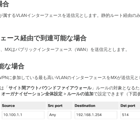
場合
サーバが属するVLANインターフェースを送信元とします。静的ルート経由
ーフェース経由で到達可能な場合
場合、MXはパブリックインターフェース（WAN）を送信元とします。
可能な場合
AutoVPNに参加している最も高いVLANのインターフェースをMXが送信
クは「
サイト間アウトバウンドファイアウォール
」ルールの対象となるた
PN > オーガナイゼーション全体設定 >
ルールの追加
で設定できます（下図