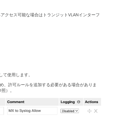
の
設
定
のみアクセス可能な場合はトランジットVLANインターフ
Meraki
デ
バ
イ
ス
お
よ
び
ネ
ッ
元として使用します。
ト
ワ
め、許可ルールを追加する必要がある場合がありま
ー
参照）。
ク
レ
ポ
ー
ト
用
API
エ