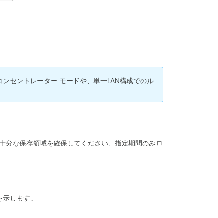
ナ
リ
オ
3
-
AutoVPN
経
由
で
PNコンセントレーター モードや、単一LAN構成でのル
到
達
可
能
な
場
合
際は十分な保存領域を確保してください。指定期間のみロ
API
レ
ポ
ー
ト
細を示します。
Dashboard
API