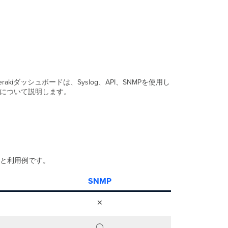
ト
方
法
の
選
択
Syslog
の
ダッシュボードは、Syslog、API、SNMPを使用し
設
法について説明します。
定
Syslog
利
用
時
の
追
較と利用例です。
加
考
SNMP
慮
事
✕
項
ス
◯