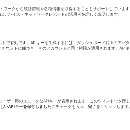
akiネットワークから統計情報や各種情報を取得することもサポートしています。D
はデバイス・ネットワークレポートの活用例を詳しく説明します。
ての組織でデフォルトで有効です。APIキーを生成するには、ダッシュボード右上のア
者アカウントに紐づき、そのアカウントと同じ権限が適用されます。API
ユーザー用のユニークなAPIキーが表示されます。このウィンドウを閉
しいAPIキーを保存しました
にチェックを入れ、
完了
をクリックします