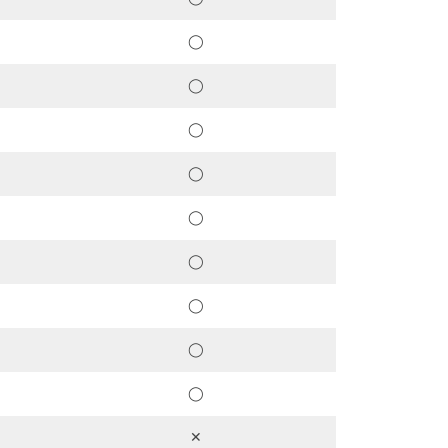
ト
レ
ー
◯
ジ
容
◯
量
の
◯
確
保
◯
想
定
さ
◯
れ
る
◯
ト
ラ
◯
フ
ィ
ッ
◯
ク
フ
◯
ロ
ー
✕