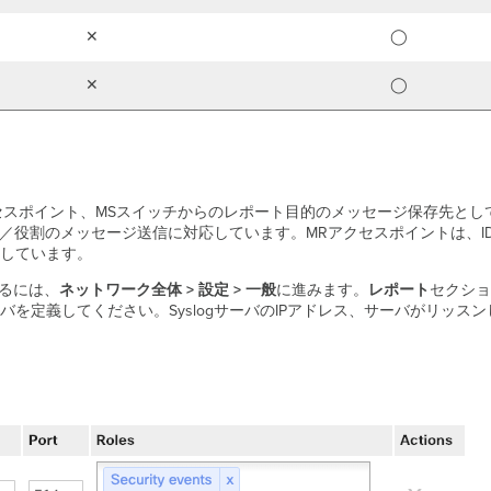
✕
◯
✕
◯
Rアクセスポイント、MSスイッチからのレポート目的のメッセージ保存先とし
ゴリ／役割のメッセージ送信に対応しています。MRアクセスポイントは、I
しています。
するには、
ネットワーク全体 > 設定 > 一般
に進みます。
レポート
セクショ
を定義してください。SyslogサーバのIPアドレス、サーバがリッス