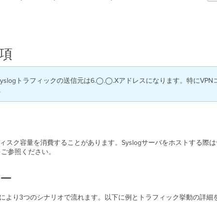
事項
Syslogトラフィックの送信元は6.◯.◯.Xアドレスになります。特にV
。
のディスク容量を消費することがあります。Syslogサーバをホストする
ジをご参照ください。
ー
路の種類により3つのシナリオで流れます。以下に例とトラフィック挙動の詳