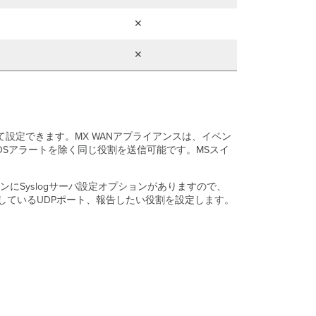
シ
ナ
✕
リ
オ
✕
1
-
LAN
経
由
で
到
て設定できます。MX WANアプライアンスは、イベン
達
DSアラートを除く同じ役割を送信可能です。MSスイ
可
能
ンにSyslogサーバ設定オプションがありますので、
な
ンしているUDPポート、報告したい役割を設定します。
場
合
シ
ナ
リ
オ
2
-
パ