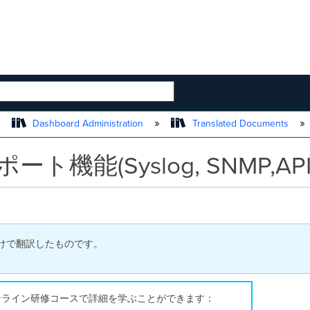
 HIERARCHY
Dashboard Administration
Translated Documents
ト機能(Syslog, SNMP,API
付けで翻訳したものです。
る無料のオンライン研修コースで詳細を学ぶことができます：