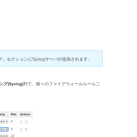
ブ
リ
ッ
ク
イ
ン
タ
ー
フ
ェ
セクションにSyslogサーバが追加されます。
ー
ス
経
由
ング
(Syslog)
列で、個々のファイアウォールルールご
で
到
達
可
能
な
場
合
シ