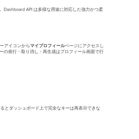
ン
ashboard API は多様な用途に対応した強力かつ柔
ド
ポ
イ
ン
ト
Meraki
バターアイコンから
マイプロフィール
ページにアクセスし
ダ
キーの発行・取り消し・再生成はプロフィール画面で行
ッ
シ
ュ
ボ
ー
ド
Webhooks
Webhooks
ダ
じるとダッシュボード上で完全なキーは再表示できな
ッ
。
シ
ュ
ボ
ー
ド