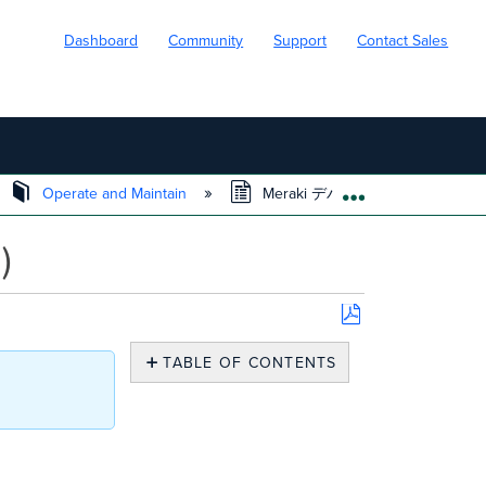
Dashboard
Community
Support
Contact Sales
Operate and Maintain
Meraki デバイスのレポート機能(Sysl
EXPAND/COLL
)
Save
as
TABLE OF CONTENTS
PDF
概
要
レ
ポ
ー