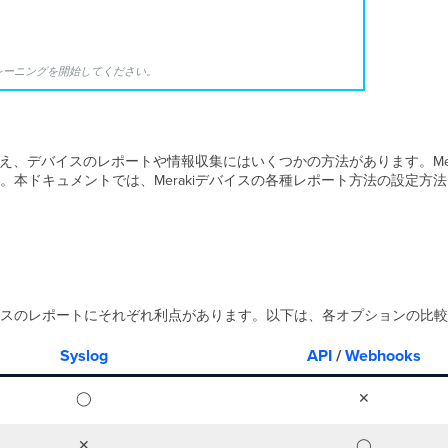
トレーニングを開始してください。
え、デバイスのレポートや情報収集にはいくつかの方法があります。Meraki
本ドキュメントでは、Merakiデバイスの各種レポート方法の設定方
やデバイスのレポートにそれぞれ利点があります。以下は、各オプションの比
Syslog
API
/
Webhooks
◯
✕
✕
◯