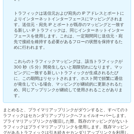
イ
マ
リ
トラフィックは送信元および宛先の IP アドレスとポートに
と
よりインターネットインターフェースにマッピングされま
し
す。送信元・宛先 IP とポートが既存のマッピングと一致す
て
る新しい IP トラフィックは、同じインターネットインター
使
フェースを使用します。これは、一定期間同じ送信元・宛
用
先で接続を維持する必要があるフローの状態を保持するた
す
めに行われます。
る
場
これらのトラフィックマッピングは、該当トラフィックが
合
300 秒（5 分）間発生しないと期限切れになります。マッ
セ
ピングに一致する新しいトラフィックが生成されるたび
ル
に、この期間はリセットされます。ホスト間で頻繁に通信
ラ
が発生している場合、マッピングが継続的に更新されるた
ー
め、同じアップリンクが継続して使用されることがありま
を
す。
バ
ッ
ク
まとめると、プライマリアップリンクがダウンすると、すべてのト
ア
ラフィックはセカンダリアップリンクへフェイルオーバーします。
ッ
プライマリアップリンクが復旧した際、既存のマッピングがないト
プ
ラフィックはプライマリアップリンクを使用します。既存マッピン
と
グがあるトラフィックは引き続きセカンダリアップリンクを利用し