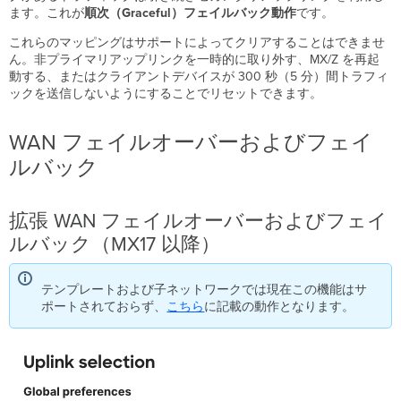
し
ます。これが
順次（Graceful）フェイルバック動作
です。
て
これらのマッピングはサポートによってクリアすることはできませ
使
ん。非プライマリアップリンクを一時的に取り外す、MX/Z を再起
用
動する、またはクライアントデバイスが 300 秒（5 分）間トラフィ
す
ックを送信しないようにすることでリセットできます。
る
場
合
WAN フェイルオーバーおよびフェイ
SD-
ルバック
WAN
監
視
拡張 WAN フェイルオーバーおよびフェイ
ルバック（MX17 以降）
テンプレートおよび子ネットワークでは現在この機能はサ
ポートされておらず、
こちら
に記載の動作となります。