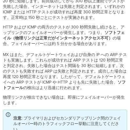
ー
20 秒に短縮します。前回成功してから 300 秒以上連続でテストが
と
失敗した場合、インターネットは失敗と判定されます。いずれかの
フ
ICMP または HTTP テストが成功すれば再度 300 秒間正常となりま
ェ
す。正常時は 150 秒ごとにテストが実施されます。
イ
HTTP および ICMP の両方のテストが 300 秒間失敗し続けると、ア
ル
ップリンクのフェイルオーバーが発生します。つまり、
ソフトフェ
バ
イル（物理リンクは正常だがインターネットアクセス不可）
の場
ッ
合、フェイルオーバーには約 5 分かかる場合があります。
ク
（MX17
MX はまた、デフォルトゲートウェイおよび自身の IP への ARP テス
未
トも実施します。これらが成功すれば ARP テストは 120 秒間正常
満）
と判定され、失敗した場合はテスト間隔を 30 秒に短縮します。次
セ
のテストも失敗すれば ARP は失敗と判定されます。成功した場合は
ル
再度 120 秒間正常となります。したがって、デフォルトゲートウェ
ラ
イへの ARP テストが ICMP や HTTP よりも先に失敗した場合、
ソフ
ー
トフェール
の検出はより迅速に行われます。
セ
ル
物理リンクが検出できない場合は、即座にフェイルオーバーが発生
ラ
します。
ー
を
注意
: プライマリおよびセカンダリアップリンク間のフェイ
プ
ルオーバー時のトラフィックフロー挙動に注意してくださ
ラ
い。