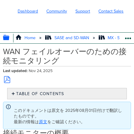
Dashboard
Community
Support
Contact Sales
EXPAND/COLLAPSE GLOBAL HIERARC
Home
SASE and SD-WAN
MX - Securit
WAN フェイルオーバーのための接
続モニタリング
Last updated
Nov 24, 2025
Save
TABLE OF CONTENTS
as
PDF
接
続
このドキュメントは原文を 2025年08月01日付けで翻訳し
モ
たものです。
ニ
最新の情報は
原文
をご確認ください。
タ
ー
接続モニターの概要