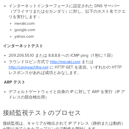
インターネットインターフェースに設定された DNS サーバー
拡
（プライマリまたはセカンダリ）に対し、以下のホスト名でクエ
張
リを実行します：
WAN
meraki.com
フ
ェ
google.com
イ
yahoo.com
ル
インターネットテスト
オ
ー
209.206.55.10 または 8.8.8.8 への ICMP ping（1 秒に 1 回）
バ
ラウンドロビン方式で
http://meraki.com
または
ー
http://canireachthe.net
に HTTP GET を送信。いずれかの HTTP
お
レスポンスがあれば成功とみなします。
よ
び
ARP テスト
フ
ェ
デフォルトゲートウェイと自身の IP に対して ARP を実行（IP ア
イ
ドレスの競合検出用）
ル
バ
接続監視テストのプロセス
ッ
ク
（MX17
接続監視は、キャリアが検出されて IP アドレス（静的または動的）
以
が割り当てられたアップリンクで動作を開始します。