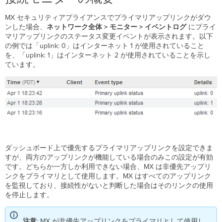
の
概
MX セキュリティアプライアンスでプライマリアップリンクがダウ
要
ンした場合、
ネットワーク全体 >
モニター > イベントログ
にプライ
フ
マリアップリンクのステータス変更イベントが表示されます。以下
ェ
の例では「uplink: 0」はインターネット 1 が使用されていること
イ
を、「uplink: 1」はインターネット 2 が使用されていることを示し
ル
ています。
オ
ー
バ
ー
接
続
テ
ス
ダッシュボード上で優先するプライマリアップリンクを設定できま
ト
すが、両方のアップリンクが機能している場合のみこの設定が有効
接
です。どちらか一方しか利用できない場合、MX は非優先アップリ
続
ンクをプライマリとして使用します。MX はすべてのアップリンク
監
を監視しており、接続性がないと判断した場合はそのリンクの使用
視
を停止します。
テ
ス
ト
注意
: MX が非優先アップリンクをプライマリとして使用し