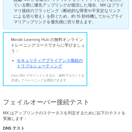
の
ている際に優先アップリンクが復旧した場合、MX はプライ
プ
マリ接続のフラッピング（断続的な障害や不安定なリンク
ロ
による切り替え）を防ぐため、約 15 秒待機してからプライ
セ
マリアップリンクを優先側に切り替えます。
ス
WAN
フ
Meraki Learning Hub の無料オンライン
ェ
トレーニングコースでさらに学びましょ
イ
う：
ル
オ
セキュリティアプライアンス接続の
ー
トラブルシューティング
バ
ー
Cisco SSO でサインインするか、無料アカウントを
作成してトレーニングを開始できます。
お
よ
び
フ
フェイルオーバー接続テスト
ェ
イ
MX はアップリンクのステータスを判定するために以下のテストを
ル
実施します：
バ
ッ
DNS テスト
ク