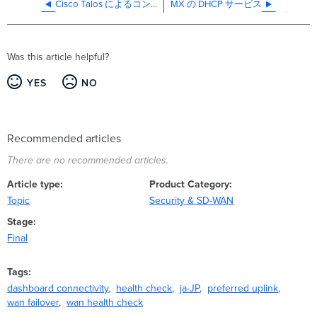
Cisco Talos によるコンテンツフィルタリング
MX の DHCP サービス
Was this article helpful?
YES
NO
Recommended articles
There are no recommended articles.
Article type
Product Category
Topic
Security & SD-WAN
Stage
Final
Tags
dashboard connectivity
health check
ja-JP
preferred uplink
wan failover
wan health check