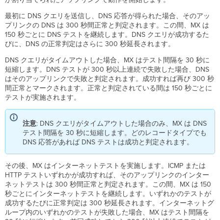
降）
最初に DNS クエリを送信し、DNS 応答が得られた場合、そのアッ
『順
プリンクの DNS は 300 秒間正常と判定されます。この間、MX は
次
150 秒ごとに DNS テストを継続します。DNS クエリが成功するた
(Graceful)』
びに、DNS の正常判定はさらに 300 秒延長されます。
（デ
フ
DNS クエリがタイムアウトした場合、MX はテスト間隔を 30 秒に
ォ
短縮します。DNS テストが 300 秒以上連続で失敗した場合、DNS
ル
はそのアップリンクで失敗と判定されます。成功すれば再び 300 秒
ト
間正常とマークされます。正常と判定されている間は 150 秒ごとに
選
テストが実施されます。
択）
『即
注意
: DNS クエリがタイムアウトした場合のみ、MX は DNS
時
テスト間隔を 30 秒に短縮します。どのレコードタイプでも
(Immediately)』
DNS 応答があれば DNS テストは成功と判定されます。
WAN
フ
ェ
その後、MX はインターネットテストを実施します。ICMP または
イ
HTTP テストいずれかが成功すれば、そのアップリンクのインター
ル
ネットテストは 300 秒間正常と判定されます。この間、MX は 150
オ
秒ごとにインターネットテストを継続します。いずれかのテストが
ー
成功するたびに正常判定は 300 秒延長されます。インターネットグ
バ
ループ内のいずれかのテストが失敗した場合、MX はテスト間隔を