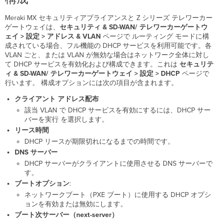
イ
ブ
Meraki MX セキュリティアプライアンスと Z シリーズ テレワーカー
監
ゲートウェイは、
セキュリティ
& SD-WAN/ テレワーカーゲートウ
視
ェイ > 設定 > アドレス & VLAN
ページで ルーティング モードに構
成されている場合、フル機能の DHCP サービスを利用可能です。各
VLAN ごと、または VLAN が無効な場合はネットワーク全体に対し
て DHCP サービスを有効化および構成できます。これは
セキュリテ
ィ & SD-WAN/ テレワーカーゲートウェイ > 設定
>
DHCP
ページで
行います。
構成オプションには次の項目が含まれます。
クライアント アドレス配布
該当 VLAN で DHCP サービスを有効にするには、DHCP サー
バーを実行 を選択します。
リース時間
DHCP リースが期限切れになるまでの時間です。
DNS サーバー
DHCP サーバーがクライアントに使用させる DNS サーバーで
す。
ブートオプション
:
ネットワークブート（PXE ブート）に使用する DHCP オプシ
ョンを有効または無効にします。
ブート次サーバー（next-server）