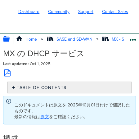
Dashboard
Community
Support
Contact Sales
EXPAND/COLLAPSE GLOBAL HIERARC
Home
SASE and SD-WAN
MX - Securit
MX の DHCP サービス
Last updated
Oct 1, 2025
Save
TABLE OF CONTENTS
as
PDF
構
成
このドキュメントは原文を 2025年10月01日付けで翻訳した
DHCP
ものです。
リ
最新の情報は
原文
をご確認ください。
レ
ー
ラ
構成