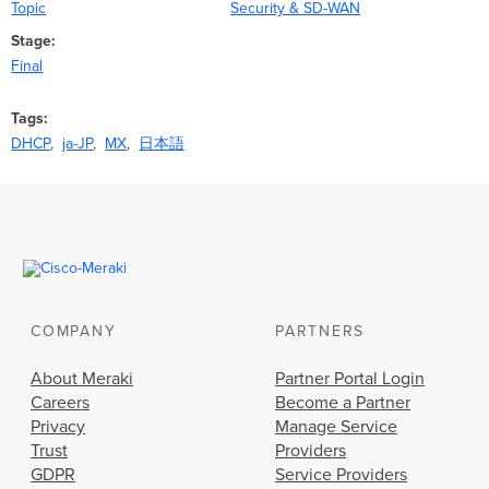
Topic
Security & SD-WAN
Stage
Final
Tags
DHCP
ja-JP
MX
日本語
COMPANY
PARTNERS
About Meraki
Partner Portal Login
Careers
Become a Partner
Privacy
Manage Service
Trust
Providers
GDPR
Service Providers