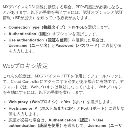
MXデバイスをDSL回線に接続する場合、PPPoE認証が必要になるこ
とがあります。以下の手順を完了するには、認証オプションと認証
情報（ISPが提供）を知っている必要があります。
Connection Type（接続タイプ） >
PPPoE
を選択します。
Authentication（認証）
オプションを選択します。
Use authentication（認証を使用）
を選択した場合は、
Username（ユーザ名）
と
Password（パスワード）
に適切な値
を入力します。
Webプロキシ設定
これらの設定は、MXデバイスをHTTPを使用してフォールバックし
て、Cloud Controllerにアクセスする必要がある場合に有効です。デ
フォルトでは、Webプロキシは無効になっています。Webプロキシ
を有効にするには、以下の手順を実行します。
Web proxy（Webプロキシ） >
Yes（はい）
を選択します。
Hostname or IP（ホスト名またはIP）
と
Port（ポート）
に適切な
値を入力します。
認証が必要な場合は、
Authentication（認証）
> Use
authentication（認証を使用）
を選択して、
Username（ユーザ