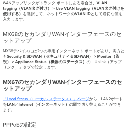
WANアップリンクがトランク ポートにある場合は、
VLAN
tagging（VLANタグ付け） > Use VLAN tagging（VLANタグ付けを
使用する）
を選択して、ネットワークの
VLAN
ID
として適切な値を
入力します。
MX68のセカンダリWANインターフェースのセ
ットアップ
MX68デバイスには2つの専用
インターネット
ポートがあり、両方と
も
Security
& SD-WAN（セキュリティ＆SD-WAN） > Monitor（監
視） > Appliance Status（機器のステータス）
の「Uplink（アップ
リンク）」タブで設定します。
MX67のセカンダリWANインターフェースのセ
ットアップ
「Local Status（ローカル ステータス）」ページ
から、LAN2ポート
を
LAN
と
Internet（インターネット）
の間で切り替えることができ
ます。
PPPoEの設定