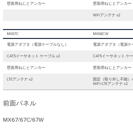
壁面用ねじとアンカー
壁面用ねじとアンカ
背
面
パ
WiFiアンテナ x2
ネ
ル
MX67C
MX68CW
MX67
MX67C
電源アダプタ（電源ケーブルなし）
電源アダプタ（電源ケ
MX67W
MX67/MX67W/MX67C
CAT5イーサネット ケーブル x2
CAT5イーサネット ケー
背
面
壁面用ねじとアンカー
壁面用ねじとアンカ
パ
ネ
LTEアンテナ x2
固定（取り外し不能）
ル
WiFi+LTEアンテナ x2
の
機
能
前面パネル
MX68
MX68W
MX67/67C/67W
MX68CW
MX68/MX68W/MX68CW
の