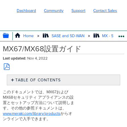
Dashboard
Community
Support
Contact Sales
EXPAND/COLLAPSE GLOBAL HIERARC
Home
SASE and SD-WAN
MX - Securit
MX67/MX68設置ガイド
Last updated
Nov 4, 2022
Save
TABLE OF CONTENTS
as
PDF
MX67/MX68
このドキュメントでは、MX67および
の
MX68セキュリティ アプライアンスの設
概
置とセットアップ方法について説明しま
要
す。その他の参照ドキュメントは、
パ
www.meraki.com/library/
products
からオ
ッ
ンラインで入手できます。
ケ
ー