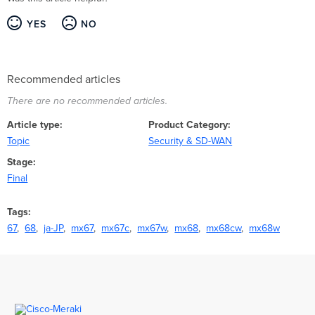
YES
NO
Recommended articles
There are no recommended articles.
Article type
Product Category
Topic
Security & SD-WAN
Stage
Final
Tags
67
68
ja-JP
mx67
mx67c
mx67w
mx68
mx68cw
mx68w