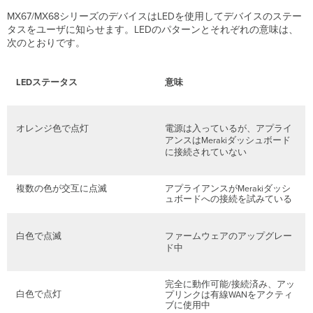
ル
MX67/MX68シリーズのデバイスはLEDを使用してデバイスのステー
の
タスをユーザに知らせます。LEDのパターンとそれぞれの意味は、
機
次のとおりです。
能
底
面
LEDステータス
意味
パ
ネ
ル
オレンジ色で点灯
電源は入っているが、アプライ
取
アンスはMerakiダッシュボード
り
に接続されていない
付
け
器
複数の色が交互に点滅
アプライアンスがMerakiダッシ
具
ュボードへの接続を試みている
WAN
へ
白色で点滅
ファームウェアのアップグレー
の
ド中
接
続
完全に動作可能/接続済み、アッ
固
白色で点灯
プリンクは有線WANをアクティ
定
ブに使用中