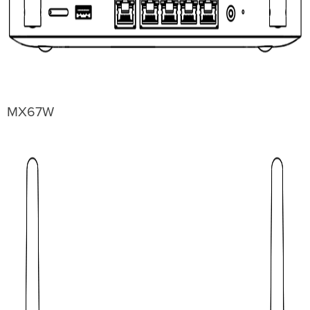
の
設
定
VLAN
の
設
定
MX68
MX67W
の
セ
カ
ン
ダ
リ
WAN
イ
ン
タ
ー
フ
ェ
ー
ス