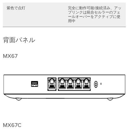
IP
ア
紫色で点灯
完全に動作可能/接続済み、アッ
ド
プリンクは統合セルラーのフェ
レ
ールオーバーをアクティブに使
用中
ス
の
セ
ッ
背面パネル
ト
ア
ッ
MX67
プ
DHCP
IP
ア
ド
レ
ス
の
セ
ッ
ト
ア
MX67C
ッ