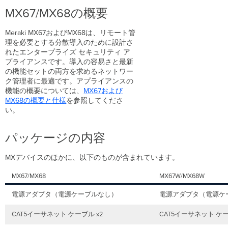
ジ
MX67/MX68の概要
の
内
Meraki MX67およびMX68は、リモート管
容
理を必要とする分散導入のために設計さ
前
れたエンタープライズ セキュリティ ア
面
プライアンスです。導入の容易さと最新
パ
の機能セットの両方を求めるネットワー
ネ
ク管理者に最適です。アプライアンスの
ル
機能の概要については、
MX67および
MX68の概要と仕様
を参照してくださ
MX67/67C/67W
い。
MX68/68W/68CW
ス
パッケージの内容
テ
ー
タ
MXデバイスのほかに、以下のものが含まれています。
ス
イ
MX67/MX68
MX67W/MX68W
ン
ジ
電源アダプタ（電源ケーブルなし）
電源アダプタ（電源ケ
ケ
ー
CAT5イーサネット ケーブル x2
CAT5イーサネット ケー
タ