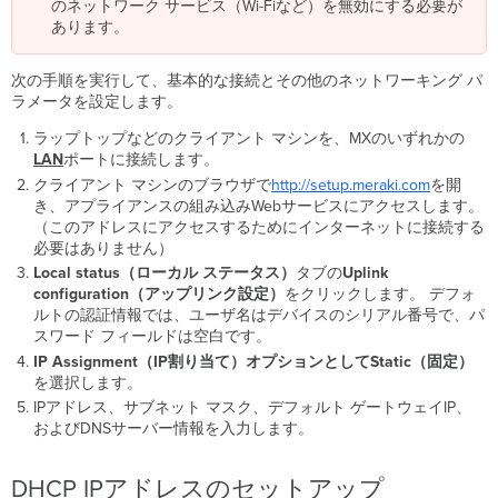
のネットワーク サービス（Wi-Fiなど）を無効にする必要が
あります。
次の手順を実行して、基本的な接続とその他のネットワーキング パ
ラメータを設定します。
ラップトップなどのクライアント マシンを、MXのいずれかの
LAN
ポートに接続します。
クライアント マシンのブラウザで
http
://setup.meraki.com
を開
き、アプライアンスの組み込みWebサービスにアクセスします。
（このアドレスにアクセスするためにインターネットに接続する
必要はありません）
Local status（ローカル
ステータス）
タブの
Uplink
configuration（アップリンク設定）
をクリックします。
デフォ
ルトの認証情報では、ユーザ名はデバイスのシリアル番号で、パ
スワード フィールドは空白です。
IP Assignment（IP割り当て）
オプションとして
Static（固定）
を選択します。
IPアドレス、サブネット マスク、デフォルト ゲートウェイIP、
およびDNSサーバー情報を入力します。
DHCP IPアドレスのセットアップ