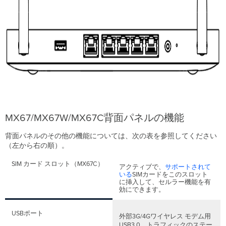
の
セ
ッ
ト
ア
ッ
プ
MX67
の
セ
カ
ン
MX67/MX67W/MX67C背面パネルの機能
ダ
リ
背面パネルのその他の機能については、次の表を参照してください
WAN
（左から右の順）。
イ
ン
SIM カード スロット（MX67C）
アクティブで、
サポートされて
タ
いる
SIMカードをこのスロット
ー
に挿入して、セルラー機能を有
フ
効にできます。
ェ
ー
USBポート
外部3G/4Gワイヤレス モデム用
ス
USB3.0。トラフィックのステー