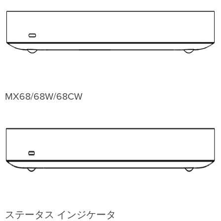
背
面
パ
ネ
ル
の
機
能
側
面
MX68/68W/68CW
パ
ネ
ル
MX68
MX68W
MX68CW
MX68/MX68W/MX68CW
の
側
面
パ
ステータス インジケータ
ネ