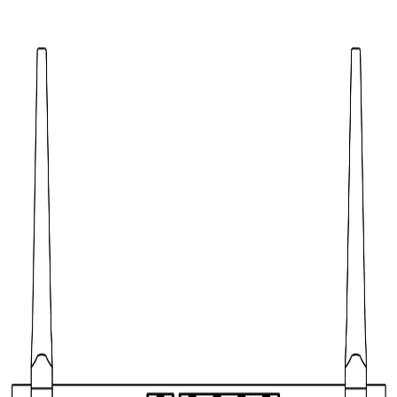
プ
セ
ル
ラ
ー
フ
ェ
ー
ル
オ
ー
バ
ー
の
セ
ッ
ト
ア
ッ
プ
そ
の
他