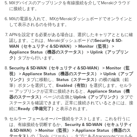
MXデバイスのアップリンクを有線接続を介してMerakiクラウド
に接続します。
MXの電源を入れて、MXがMerakiダッシュボードでオンラインと
して表示されるのを待ちます。
APNを設定する必要がある場合は、選択したキャリアとともに確
認します。これは、Merakiダッシュボードの
Security & SD-
WAN（セキュリティ＆SD-WAN） > Monitor（監視） >
Appliance Status（機器のステータス） >
Uplink（アップリン
ク）
タブから行います。
Security & SD-WAN（セキュリティ＆SD-WAN） > Monitor（監
視） > Appliance Status（機器のステータス） > Uplink（アップ
リンク）
タブに移動し、
Status（ステータス）
の横の編集（鉛
筆）ボタンを選択して、
Enabled（有効）
を選択します。セルラ
ー アップリンクが正常に接続されると、
Appliance
Status（機
器のステータス）
ページの左側と
Uplink（アップリンク）
タブで
ステータスを確認できます。正常に接続されているときには、接
続に
Ready（準備完了）
と表示されます。
セルラー フェールオーバー接続をテストします。これを行うに
は、有線接続を切断するか、
Security & SD-WAN（セキュリティ
＆SD-WAN） > Monitor（監視） > Appliance Status（機器のス
テータス）
の「Tools（ツール）」タブにあるtracerouteツールを