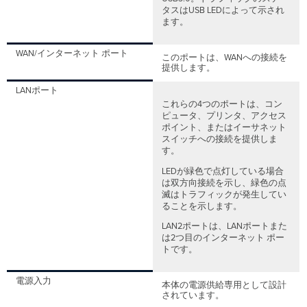
の
タスはUSB LEDによって示され
セ
ます。
ッ
ト
ア
WAN/インターネット ポート
このポートは、WANへの接続を
ッ
提供します。
プ
LANポート
PPPoE
これらの4つのポートは、コン
の
ピュータ、プリンタ、アクセス
設
ポイント、またはイーサネット
定
スイッチへの接続を提供しま
Web
す。
プ
LEDが緑色で点灯している場合
ロ
は双方向接続を示し、緑色の点
キ
滅はトラフィックが発生してい
シ
ることを示します。
設
LAN2ポートは、LANポートまた
定
は2つ目のインターネット ポー
物
トです。
理
リ
電源入力
ン
本体の電源供給専用として設計
ク
されています。