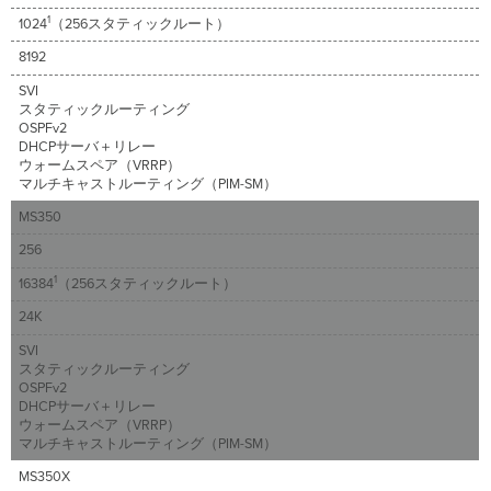
ゲ
1
1024
（256スタティックルート）
ー
ト
8192
ル
SVI
ー
スタティックルーティング
テ
OSPFv2
ッ
DHCPサーバ＋リレー
ド
ウォームスペア（VRRP）
ポ
マルチキャストルーティング（PIM-SM）
ー
ト
MS350
イ
256
ン
タ
1
16384
（256スタティックルート）
ー
24K
フ
ェ
SVI
イ
スタティックルーティング
ス
OSPFv2
の
DHCPサーバ＋リレー
設
ウォームスペア（VRRP）
マルチキャストルーティング（PIM-SM）
定
ス
MS350X