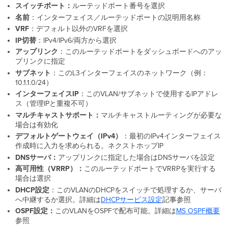
スイッチポート：
ルーテッドポート番号を選択
名前
：インターフェイス／ルーテッドポートの説明用名称
VRF
：デフォルト以外のVRFを選択
IP切替
：IPv4/IPv6/両方から選択
アップリンク
：このルーテッドポートをダッシュボードへのアッ
プリンクに指定
サブネット
：このL3インターフェイスのネットワーク（例：
10.1.1.0/24）
インターフェイスIP
：このVLAN/サブネットで使用するIPアドレ
ス（管理IPと重複不可）
マルチキャストサポート：
マルチキャストルーティングが必要な
場合は有効化
デフォルトゲートウェイ（IPv4）
：最初のIPv4インターフェイス
作成時に入力を求められる。ネクストホップIP
DNSサーバ：
アップリンクに指定した場合はDNSサーバを設定
高可用性（VRRP）：
このルーテッドポートでVRRPを実行する
場合は選択
DHCP設定
：このVLANのDHCPをスイッチで処理するか、サーバ
へ中継するか選択。詳細は
DHCPサービス設定
記事参照
OSPF設定：
このVLANをOSPFで配布可能。詳細は
MS
OSPF概要
参照