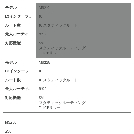
ル
MS210
ー
テ
16
ッ
16 スタティックルート
ド
ポ
8192
ー
SVI
ト
スタティックルーティング
イ
DHCPリレー
ン
タ
MS225
ー
16
フ
ェ
16 スタティックルート
イ
8192
ス
の
SVI
設
スタティックルーティング
定
DHCPリレー
L3
ア
MS250
グ
リ
256