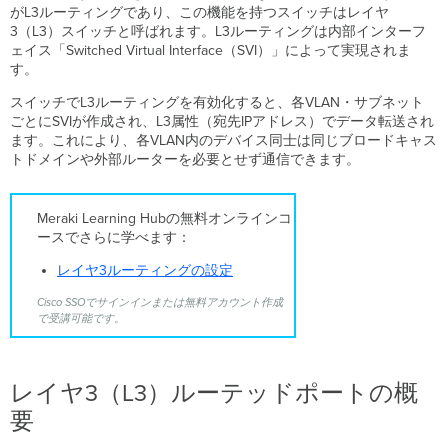
対
がL3ルーティングであり、この機能を持つスイッチはレイヤ
応
3（L3）スイッチと呼ばれます。L3ルーティングは内部インターフ
モ
ェイス「Switched Virtual Interface（SVI）」によって実現されま
デ
す。
ル
スイッチでL3ルーティングを有効化すると、各VLAN・サブネット
レ
ごとにSVIが作成され、L3属性（宛先IPアドレス）でデータ転送され
イ
ます。これにより、各VLAN内のデバイス同士は同じブロードキャス
ヤ
トドメインや外部ルーターを必要とせず通信できます。
3
ル
ー
Meraki Learning Hubの無料オンラインコ
テ
ースでさらに学べます：
ィ
ン
レイヤ3ルーティングの設定
グ
の
Cisco SSOでサインインまたは無料アカウント作成
初
で受講可能です。
期
化
IPv4
レイヤ3（L3）ルーテッドポートの概
L3
要
SVI
イ