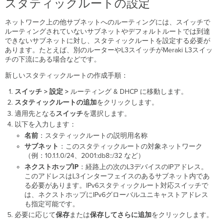
スタティックルートの設定
ネットワーク上の他サブネットへのルーティングには、スイッチで
ルーティングされていないサブネットやデフォルトルートでは到達
できないサブネットに対し、スタティックルートを設定する必要が
あります。たとえば、別のルーターやL3スイッチがMeraki L3スイッ
チの下流にある場合などです。
新しいスタティックルートの作成手順：
スイッチ > 設定 >
ルーティング & DHCP に移動します。
スタティックルートの追加
をクリックします。
適用先となる
スイッチ
を選択します。
以下を入力します：
名前
：スタティックルートの説明用名称
サブネット
：このスタティックルートの対象ネットワーク
（例：10.1.1.0/24、2001:db8::/32 など）
ネクストホップIP
：経路上の次のL3デバイスのIPアドレス。
このアドレスはL3インターフェイスのあるサブネット内であ
る必要があります。IPv6スタティックルート対応スイッチで
は、ネクストホップにIPv6グローバルユニキャストアドレス
も指定可能です。
必要に応じて
保存
または
保存してさらに追加
をクリックします。