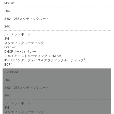
ス
MS390
タ
256
テ
ィ
8192（256スタティックルート）
ッ
24K
ク
ル
ルーテッドポート
ー
SVI
ト
スタティックルーティング
の
OSPFv2
編
DHCPサーバ＋リレー
マルチキャストルーティング（PIM-SM）
集
2
IPv6 L3インターフェイス＆スタティックルーティング
L3
3
BGP
SVI
ま
C9300-M
た
256
は
ル
8192（256スタティックルート）
ー
24K
テ
ッ
ルーテッドポート
ド
SVI
ポ
スタティックルーティング