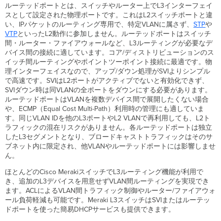
ン
ルーテッドポートとは、スイッチやルーター上でL3インターフェイ
タ
スとして設定された物理ポートです。これはL2スイッチポートと違
ー
い、IPパケットのルーティング専用で、特定VLANに属さず、
STP
や
フ
VTP
といったL2動作に参加しません。ルーテッドポートはスイッチ
ェ
間・ルーター・ファイアウォールなど、L3ルーティングが必要なデ
イ
バイス間の接続に適しています。コア/ディストリビューションのス
ス
イッチ間ルーティングやポイントツーポイント接続に最適です。物
の
理インターフェイスなので、アップ/ダウン処理がSVIよりシンプル
設
で高速です。SVIはL2ポートがアクティブでないと有効化できず、
定
SVIダウン時は同VLANの全ポートをダウンにする必要があります。
IPv4
ルーテッドポートはVLANを複数デバイス間で展開したくない場合
L3
や、ECMP（Equal Cost Multi-Path）利用時の管理にも適していま
ル
す。同じVLAN IDを他のL3ポートやL2 VLANで再利用しても、L2ト
ー
ラフィックの混在リスクがありません。各ルーテッドポートは独立
テ
したL3セグメントとなり、ブロードキャストトラフィックはそのサ
ッ
ブネット内に限定され、他VLANやルーテッドポートには影響しませ
ド
ん。
ポ
ほとんどのCisco MerakiスイッチでL3ルーティング機能が利用で
ー
き、追加のL3デバイスを用意せずVLAN間ルーティングを実現でき
ト
ます。ACLによるVLAN間トラフィック制御やルーター/ファイアウォ
イ
ール負荷軽減も可能です。Meraki L3スイッチはSVIまたはルーテッ
ン
ドポートを使った簡易DHCPサービスも提供できます。
タ