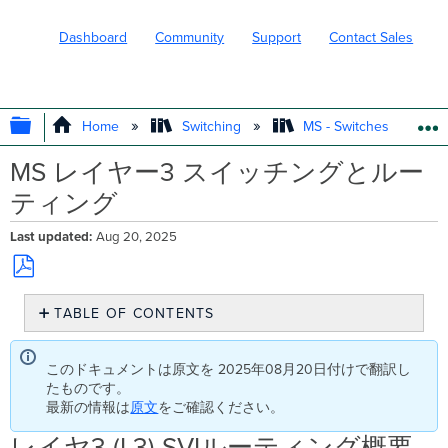
Dashboard
Community
Support
Contact Sales
EXPAND/COLLAPSE GLOBAL HIERARC
Home
Switching
MS - Switches
MS レイヤー3 スイッチングとルー
ティング
Last updated
Aug 20, 2025
Save
TABLE OF CONTENTS
as
PDF
レ
イ
このドキュメントは原文を 2025年08月20日付けで翻訳し
ヤ
たものです。
3
最新の情報は
原文
をご確認ください。
(L3)
SVI
レイヤ3 (L3) SVIルーティング概要