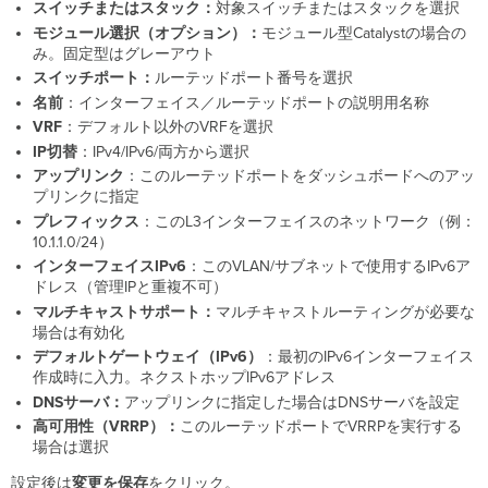
スイッチまたはスタック：
対象スイッチまたはスタックを選択
モジュール選択（オプション）：
モジュール型Catalystの場合の
み。固定型はグレーアウト
スイッチポート：
ルーテッドポート番号を選択
名前
：インターフェイス／ルーテッドポートの説明用名称
VRF
：デフォルト以外のVRFを選択
IP切替
：IPv4/IPv6/両方から選択
アップリンク
：このルーテッドポートをダッシュボードへのアッ
プリンクに指定
プレフィックス
：このL3インターフェイスのネットワーク（例：
10.1.1.0/24）
インターフェイスIPv6
：このVLAN/サブネットで使用するIPv6ア
ドレス（管理IPと重複不可）
マルチキャストサポート：
マルチキャストルーティングが必要な
場合は有効化
デフォルトゲートウェイ（IPv6）
：最初のIPv6インターフェイス
作成時に入力。ネクストホップIPv6アドレス
DNSサーバ：
アップリンクに指定した場合はDNSサーバを設定
高可用性（VRRP）：
このルーテッドポートでVRRPを実行する
場合は選択
設定後は
変更を保存
をクリック。