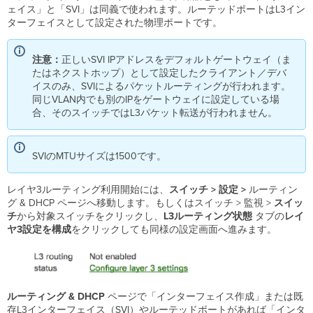
理
ェイス」と「SVI」は同義で使われます。ルーテッドポートはL3イン
IP
ターフェイスとして設定された物理ポートです。
と
L3
イ
注意：
正しいSVI IPアドレスをデフォルトゲートウェイ（ま
ン
たはネクストホップ）として設定したクライアント／デバ
タ
イスのみ、SVIによるパケットルーティングが行われます。
ー
同じVLAN内でも別のIPをゲートウェイに設定している場
フ
合、そのスイッチではL3パケット転送が行われません。
ェ
イ
ス
SVIのMTUサイズは1500です。
（SVI）
に
レイヤ3ルーティング利用開始には、
スイッチ
> 設定 >
ルーティン
つ
グ & DHCP ページへ移動します。もしくはスイッチ > 監視 >
スイッ
い
チ
から対象スイッチをクリックし、
L3ルーティング状態
タブの
レイ
て
ヤ3設定を構成
をクリックしても同様の設定画面へ進みます。
レ
イ
ヤ
3
イ
ルーティング & DHCP
ページで「インターフェイス作成」または既
ン
存L3インターフェイス（SVI）やルーテッドポートがあれば「インタ