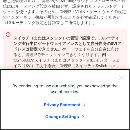
離した管理VLAN）。管理IPからMerakiクラウドコントローラへの通
信はL3ルーティング設定を経由せず、設定されたデフォルトゲート
ウェイを使います。そのため、管理IP・VLAN・ゲートウェイの設定
でインターネット接続が可能であることを必ず確認してください
（L3ルーティング設定とは独立して通信します）。
スイッチ（またはスタック）の管理IP設定で、L3ルーティ
ング実行中にゲートウェイアドレスとして自分自身のSVIア
ドレスは指定できません。
ゲートウェイを自分自身に向け
ると、管理IPでチェックインできなくなります。
例：
192.168.1.1がスイッチ（またはスタック）のL3インターフェ
イス（SVI）である場合、管理IP（スイッチ > Switches >
LAN IP）のゲートウェイに192.168.1.1は指定できません。
By continuing to use our website, you acknowledge the
L3ルーティングを行うスイッチスタックでは、管理IPサブ
use of cookies.
ネットが自分自身のいずれかのL3インターフェイスのサブ
ネットと重複しないようにしてください。
重複すると、ス
Privacy Statement
タックメンバーの管理IP宛のpingやSNMPポーリングでパケ
ットロスが発生します。
Change Settings
注意：
このサブネット重複制限はCatalystスイッチ