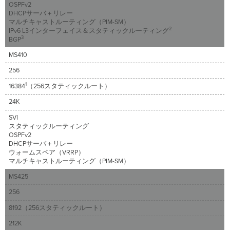
ー
OSPFv2
ト
DHCPサーバ＋リレー
の
マルチキャストルーティング（PIM-SM）
2
IPv6 L3インターフェイス＆スタティックルーティング
他
3
BGP
ス
イ
MS410
ッ
チ
256
へ
1
16384
（256スタティックルート）
の
移
24K
動
SVI
L3
スタティックルーティング
SVI、
OSPFv2
ル
DHCPサーバ＋リレー
ー
ウォームスペア（VRRP）
テ
マルチキャストルーティング（PIM-SM）
ッ
MS425
ド
ポ
256
ー
8192（256スタティックルート）
ト、
ス
212K
タ