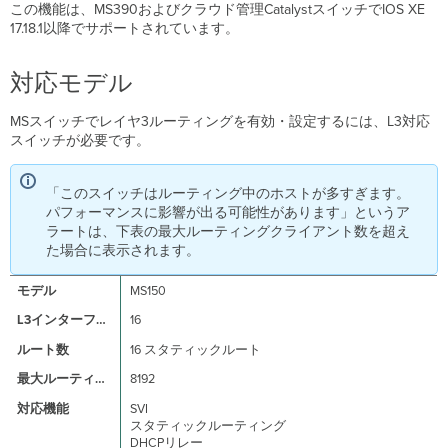
ー
この機能は、MS390およびクラウド管理CatalystスイッチでIOS XE
フ
17.18.1以降でサポートされています。
ェ
イ
ス
対応モデル
の
設
MSスイッチでレイヤ3ルーティングを有効・設定するには、L3対応
定
スイッチが必要です。
IPv6
L3
「このスイッチはルーティング中のホストが多すぎます。
SVI
パフォーマンスに影響が出る可能性があります」というア
イ
ラートは、下表の最大ルーティングクライアント数を超え
ン
た場合に表示されます。
タ
ー
フ
MS150
ェ
16
イ
ス
16 スタティックルート
の
8192
設
定
SVI
IPv6
スタティックルーティング
DHCPリレー
L3