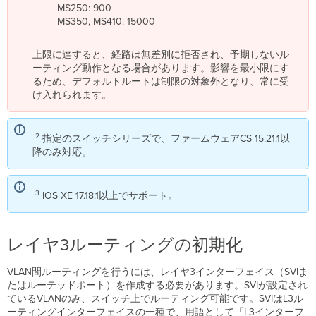
化
MS250: 900
MS350, MS410: 15000
レ
イ
ヤ
上限に達すると、経路は無差別に拒否され、予期しないル
3
ーティング動作となる場合があります。影響を最小限にす
イ
るため、デフォルトルートは制限の対象外となり、常に受
ン
け入れられます。
タ
ー
フ
2
指定のスイッチシリーズで、ファームウェアCS 15.21.1以
ェ
降のみ対応。
イ
ス
（SVI）
3
IOS XE 17.18.1以上でサポート。
の
注
意
点
レイヤ3ルーティングの初期化
ス
イ
VLAN間ルーティングを行うには、レイヤ3インターフェイス（SVIま
ッ
たはルーテッドポート）を作成する必要があります。SVIが設定され
チ
ているVLANのみ、スイッチ上でルーティング可能です。SVIはL3ル
管
ーティングインターフェイスの一種で、用語として「L3インターフ