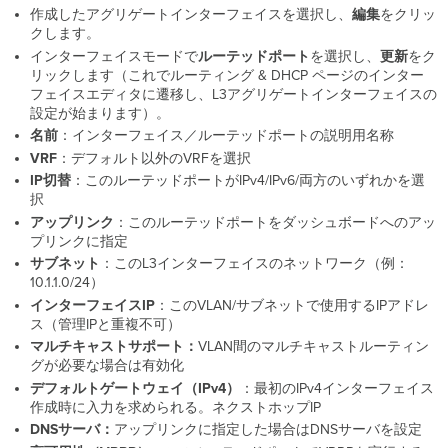
作成したアグリゲートインターフェイスを選択し、
編集
をクリッ
クします。
インターフェイスモードで
ルーテッドポート
を選択し、
更新
をク
リックします（これでルーティング & DHCP ページのインター
フェイスエディタに遷移し、L3アグリゲートインターフェイスの
設定が始まります）。
名前
：インターフェイス／ルーテッドポートの説明用名称
VRF
：デフォルト以外のVRFを選択
IP切替
：このルーテッドポートがIPv4/IPv6/両方のいずれかを選
択
アップリンク
：このルーテッドポートをダッシュボードへのアッ
プリンクに指定
サブネット
：このL3インターフェイスのネットワーク（例：
10.1.1.0/24）
インターフェイスIP
：このVLAN/サブネットで使用するIPアドレ
ス（管理IPと重複不可）
マルチキャストサポート：
VLAN間のマルチキャストルーティン
グが必要な場合は有効化
デフォルトゲートウェイ（IPv4）
：最初のIPv4インターフェイス
作成時に入力を求められる。ネクストホップIP
DNSサーバ：
アップリンクに指定した場合はDNSサーバを設定