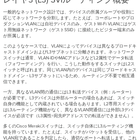
ル
ー
一般的なネットワーク設計では、デバイスの所属グループや役割に
テ
応じてネットワークを分割します。たとえば、コーポレートやプロ
ィ
ダクションVLANには自社デバイスのみ、ゲストWi-Fi VLANにはゲス
ン
ト用無線ネットワーク（ゲストSSID）に接続したビジター端末のみ
グ
が所属します。
概
要
このようなケースでは、VLANによってデバイスは異なるブロードキ
ャストドメインおよびL3サブネットに分離されます。ネットワーク
レ
スイッチは通常、VLAN-IDやMACアドレスなどL2属性でデータ転送
イ
（フォワーディング）を行い、こうした動作をするスイッチはL2ス
ヤ
イッチと呼ばれます。同じVLAN内のデバイスは同じブロードキャス
3（L3）
トドメイン・L3サブネットにいるため、ルーティング不要で相互通
ル
信できます。
ー
テ
一方、異なるVLAN間の通信にはL3 転送デバイス（例：ルーター）
ッ
が必要です。L3デバイスは外部ルーターの場合もあれば、スイッチ
ド
自身の機能として内蔵されている場合もあります。L2専用スイッチ
ポ
はL3ルーティング機能がなく、異なるVLAN間通信には外部L3デバ
ー
イスが必須です（L3属性=宛先IPアドレスでの転送ができません）。
ト
の
多くのCisco Merakiスイッチは、スイッチ自体にL3ルーティング機
概
能を持っています。たとえば、スイッチがパケットを受信し、他の
要
VLAN宛であることを判定したら、適切なポートへ転送します。これ