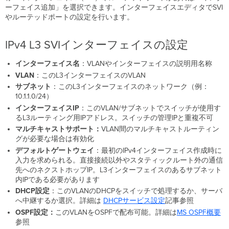
タ
ーフェイス追加」を選択できます。インターフェイスエディタでSVI
ー
やルーテッドポートの設定を行います。
フ
ェ
イ
IPv4 L3 SVIインターフェイスの設定
ス
宛
インターフェイス名
：VLANやインターフェイスの説明用名称
の
VLAN
：このL3インターフェイスのVLAN
Ping
サブネット
：このL3インターフェイスのネットワーク（例：
関
10.1.1.0/24）
連
インターフェイスIP
：このVLAN/サブネットでスイッチが使用す
情
るL3ルーティング用IPアドレス。スイッチの管理IPと重複不可
報
マルチキャストサポート：
VLAN間のマルチキャストルーティン
グが必要な場合は有効化
デフォルトゲートウェイ
：最初のIPv4インターフェイス作成時に
入力を求められる。直接接続以外やスタティックルート外の通信
先へのネクストホップIP。L3インターフェイスのあるサブネット
内IPである必要があります
DHCP設定
：このVLANのDHCPをスイッチで処理するか、サーバ
へ中継するか選択。詳細は
DHCPサービス設定
記事参照
OSPF設定：
このVLANをOSPFで配布可能。詳細は
MS
OSPF概要
参照