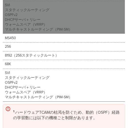
テ
SVI
ィ
スタティックルーティング
OSPFv2
ッ
DHCPサーバ＋リレー
ク
ウォームスペア（VRRP）
ル
マルチキャストルーティング（PIM-SM）
ー
ト
MS450
の
256
削
除
8192（256スタティックルート）
レ
68K
イ
ヤ
SVI
3
スタティックルーティング
ル
OSPFv2
ー
DHCPサーバ＋リレー
テ
ウォームスペア（VRRP）
マルチキャストルーティング（PIM-SM）
ィ
ン
グ
1
ハードウェアTCAMの枯渇を防ぐため、動的（OSPF）経路
の
の学習数には以下の機種ごと制限があります。
無
効