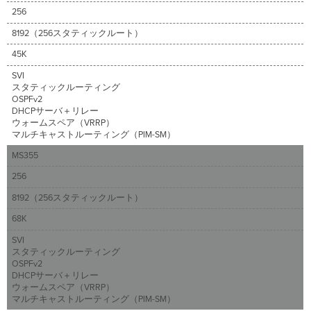
タ
256
テ
ィ
8192（256スタティックルート）
ッ
ク
45K
ル
SVI
ー
スタティックルーティング
ト
OSPFv2
の
DHCPサーバ＋リレー
設
ウォームスペア（VRRP）
定
マルチキャストルーティング（PIM-SM）
既
MS355
存
の
256
L3
8192（256スタティックルート）
SVI、
ル
68K
ー
テ
SVI
スタティックルーティング
ッ
OSPFv2
ド
DHCPサーバ＋リレー
ポ
ウォームスペア（VRRP）
ー
マルチキャストルーティング（PIM-SM）
ト、