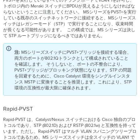
PVST+を実行しているすべてのトランクポートでVLAN 1を許可し、
トポロジ内の Meraki スイッチにBPDUが見えるようにしなければな
らないということに注意してください。 MSシリーズをPVST+を実行
している既存のスイッチネットワークに接続すると、MSシリーズス
イッチはレガシーモード（STP）で実行することになり、収束時間
が長くなる可能性があります。 この構成では、MS シリーズは決し
て STP ルートブリッジになるべきではありません。
注:
MSシリーズスイッチにPVST+ブリッジを接続する場合、
両方のポートが802.1Qトランクとして構成されていること
を確認します。 そうしないと、ポートの不整合により、
PVST+ブリッジがブロッキング状態になります。STP の問題
を回避するために、Cisco Catalyst 環境をシングルインスタ
ンス MSTP に変換することを推奨します。これにより、STP
環境の互換性が最大限に確保されます。
Rapid-PVST
Rapid-PVST は、Catalyst/Nexus スイッチにおける Cisco 独自のプロ
トコルであり、STP (802.1D) および RSTP (802.1w) と互換性を持って
います。ただし、Rapid-PVST はマルチ VLAN スパニングツリープロ
トコルであるため、MS シリーズスイッチは全スイッチの VLAN1 で