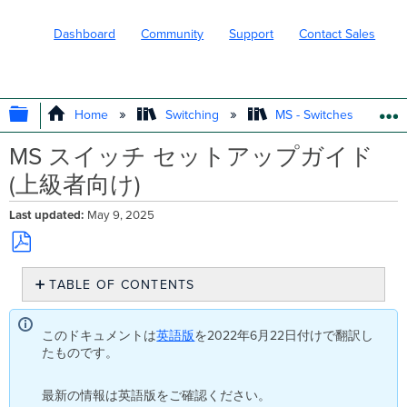
Dashboard
Community
Support
Contact Sales
EXPAND/COLLAPSE GLOBAL HIERARC
Home
Switching
MS - Switches
MS スイッチ セットアップガイド
(上級者向け)
Last updated
May 9, 2025
Save
TABLE OF CONTENTS
as
PDF
デ
フ
このドキュメントは
英語版
を2022年6月22日付けで翻訳し
ォ
たものです。
ル
ト
最新の情報は英語版をご確認ください。
の