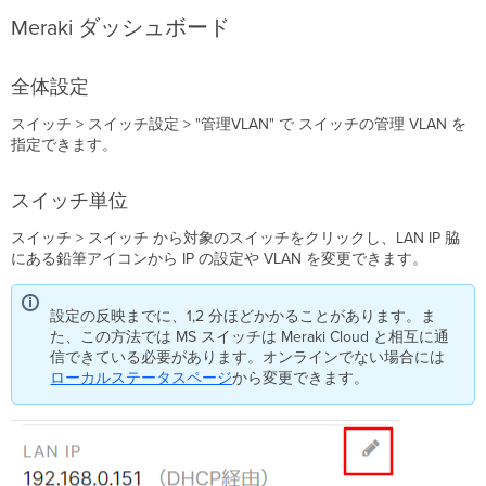
グ
Meraki ダッシュボード
ツ
リ
ー
全体設定
プ
ロ
スイッチ > スイッチ設定 > "管理VLAN" で スイッチの管理 VLAN を
ト
指定できます。
コ
ル
スイッチ単位
(STP/RSTP)
ル
スイッチ > スイッチ から対象のスイッチをクリックし、LAN IP 脇
ー
にある鉛筆アイコンから IP の設定や VLAN を変更できます。
ト
ブ
リ
設定の反映までに、1,2 分ほどかかることがあります。ま
ッ
た、この方法では MS スイッチは Meraki Cloud と相互に通
ジ
信できている必要があります。オンラインでない場合には
ローカルステータスページ
から変更できます。
自
動
エ
ッ
ジ
ポ