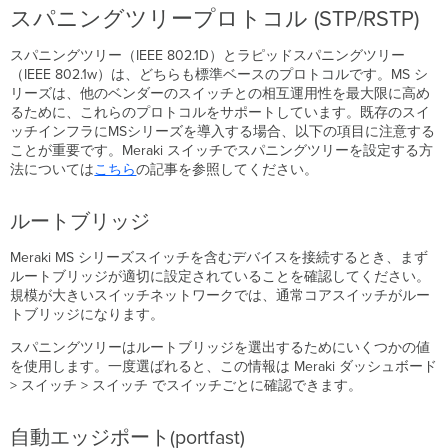
スパニングツリープロトコル (STP/RSTP)
プ
ロ
スパニングツリー（IEEE 802.1D）とラピッドスパニングツリー
ト
（IEEE 802.1w）は、どちらも標準ベースのプロトコルです。MS シ
コ
リーズは、他のベンダーのスイッチとの相互運用性を最大限に高め
ル
るために、これらのプロトコルをサポートしています。既存のスイ
の
ッチインフラにMSシリーズを導入する場合、以下の項目に注意する
互
ことが重要です。Meraki スイッチでスパニングツリーを設定する方
換
法については
こちら
の記事を参照してください。
性
に
つ
ルートブリッジ
い
て
Meraki MS シリーズスイッチを含むデバイスを接続するとき、まず
VTP
ルートブリッジが適切に設定されていることを確認してください。
(VLAN
規模が大きいスイッチネットワークでは、通常コアスイッチがルー
Trunking
トブリッジになります。
Protocol)
スパニングツリーはルートブリッジを選出するためにいくつかの値
ISL
を使用します。一度選ばれると、この情報は Meraki ダッシュボード
カ
> スイッチ > スイッチ でスイッチごとに確認できます。
プ
セ
ル
自動エッジポート(portfast)
化