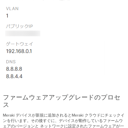
ー
ト
(portfast)
プ
ロ
ト
コ
ル
の
互
換
性
に
つ
い
て
MSTP
ファームウェアアップグレードのプロセ
(802.1s)
ス
PVST/PVST+
Rapid-
Meraki デバイスが新規に追加されるとMeraki クラウドにチェックイ
PVST
ンを行います。その後すぐに、デバイスが動作しているファームウ
Port
ェアのバージョンと ネットワークに設定されたファームウェアが一