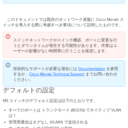
設
定
管
理
このドキュメントでは既存のネットワーク基盤に Cisco Meraki ス
VLAN
イッチを導入する際に考慮すべき事項について説明したものです。
Meraki
ダ
スイッチネットワークやスイッチ機器、ポートに変更を行
ッ
うとダウンタイムが発生する可能性があります。作業はユ
シ
ーザーの影響がない時間帯に行うことを推奨します。
ュ
ボ
ー
技術的なサポートが必要な場合には
Documentation
を参照
ド
するか、
Cisco
Meraki Technical Support
までお問い合わせ
全
ください。
体
設
デフォルトの設定
定
MS スイッチのデフォルト設定は以下のとおりです。
ス
イ
すべてのポートは トランクモード (802.1Q) でネイティブ VLAN
ッ
は 1
チ
管理用通信はタグなし (VLAN1) で送信される
単
位