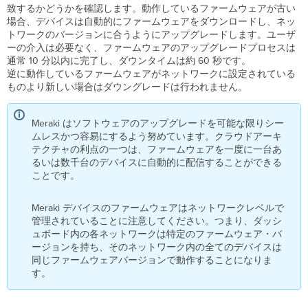
設
致するかどうかを確認します。動作しているファームウェアが古い
定
場合、デバイスは自動的にファームウェアをダウンロードし、ネッ
トワークのバージョンに合うようにアップグレードします。ユーザ
ト
ーの介入は必要なく、ファームウェアのアップグレードプロセスは
ラ
通常 10 分以内に完了し、ダウンタイムは約 60 秒です。
ン
逆に動作しているファームウェアがネットワークに設定されている
ク
ものより新しい場合はダウングレードは行われません。
ポ
ー
ト
Meraki はソフトウェアのアップグレードを可能な限りシー
ネ
ムレスかつ容易にするよう努めています。クラウドアーキ
イ
テクチャの利点の一つは、ファームウェアを一度に一台あ
テ
るいは数千台のデバイスに自動的に配信することができる
ィ
ことです。
ブ VLAN
ア
Meraki デバイスのファームウェアはネットワークレベルで
ク
管理されていることに注意してください。つまり、ダッシ
セ
ュボード内の各ネットワークは特定のファームウェア・バ
ス
ージョンを持ち、そのネットワーク内の全てのデバイスは
ポ
同じファームウェアバージョンで動作することになりま
ー
す。
ト
Voice
VLAN