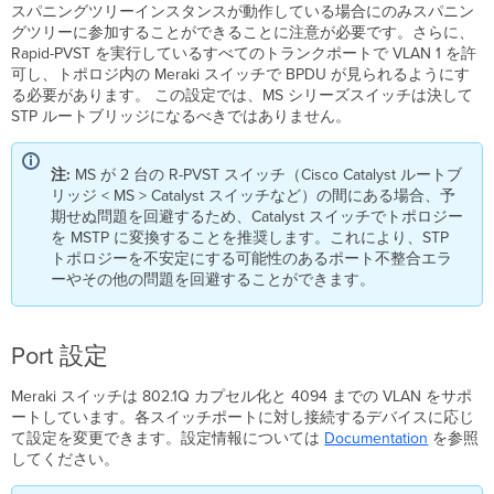
スパニングツリーインスタンスが動作している場合にのみスパニン
グツリーに参加することができることに注意が必要です。さらに、
Rapid-PVST を実行しているすべてのトランクポートで VLAN 1 を許
可し、トポロジ内の Meraki スイッチで BPDU が見られるようにす
る必要があります。 この設定では、MS シリーズスイッチは決して
STP ルートブリッジになるべきではありません。
注:
MS が 2 台の R-PVST スイッチ（Cisco Catalyst ルートブ
リッジ < MS > Catalyst スイッチなど）の間にある場合、予
期せぬ問題を回避するため、Catalyst スイッチでトポロジー
を MSTP に変換することを推奨します。これにより、STP
トポロジーを不安定にする可能性のあるポート不整合エラ
ーやその他の問題を回避することができます。
Port 設定
Meraki スイッチは 802.1Q カプセル化と 4094 までの VLAN をサポ
ートしています。各スイッチポートに対し接続するデバイスに応じ
て設定を変更できます。設定情報については
Documentation
を参照
してください。