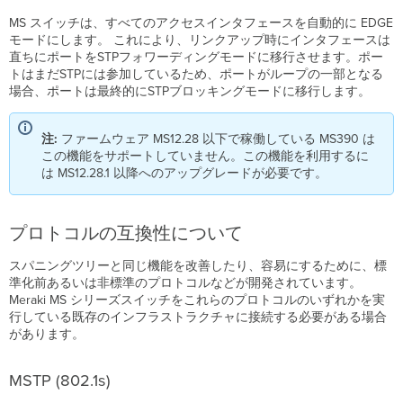
Power
MS スイッチは、すべてのアクセスインタフェースを自動的に EDGE
over
モードにします。 これにより、リンクアップ時にインタフェースは
Ethernet
直ちにポートをSTPフォワーディングモードに移行させます。ポー
(PoE)
トはまだSTPには参加しているため、ポートがループの一部となる
場合、ポートは最終的にSTPブロッキングモードに移行します。
ス
イ
ッ
注:
ファームウェア MS12.28 以下で稼働している MS390 は
チ
この機能をサポートしていません。この機能を利用するに
ス
は MS12.28.1 以降へのアップグレードが必要です。
タ
ッ
ク
と
プロトコルの互換性について
冗
長
スパニングツリーと同じ機能を改善したり、容易にするために、標
性
準化前あるいは非標準のプロトコルなどが開発されています。
ア
Meraki MS シリーズスイッチをこれらのプロトコルのいずれかを実
ク
行している既存のインフラストラクチャに接続する必要がある場合
セ
があります。
サ
リ
MSTP (802.1s)
の
選