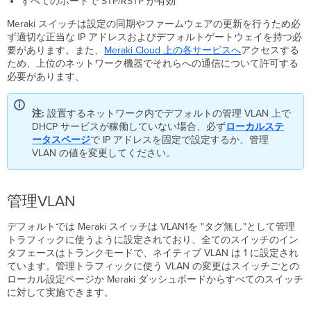
すべてのポートで STP/RSTP が有効
フ
Meraki スイッチは設定の同期やファームウェアの更新を行うため必
ァ
ず適切な正当な IP アドレスおよびデフォルトゲートウェイを持つ必
ー
要があります。また、
Meraki Cloud
上の各サービスへ
アクセスする
ム
ため、上位のネットワーク機器でそれらへの通信について許可する
ウ
必要があります、
ェ
ア
ア
注:
設置するネットワーク内でデフォルトの管理 VLAN 上で
ッ
DHCP サービスが稼働していない場合、必ず
ローカルステ
プ
ータスページ
で IP アドレスを固定で設定するか、管理
グ
VLAN の値を変更してください。
レ
ー
ド
管理VLAN
の
プ
ロ
デフォルトでは Meraki スイッチは VLAN1を "タグ無し"として管理
セ
トラフィックに使うように設定されており、全てのスイッチのイン
ス
タフェースはトランクモードで、ネイティブ VLAN は 1 に設定され
ています。管理トラフィックに使う VLAN の変更はスイッチごとの
ス
ローカル設定ページか Meraki ダッシュボードからすべてのスイッチ
パ
に対して実施できます。
ニ
ン