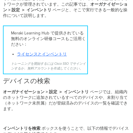
トワークが管理されています。この記事では、
オーガナイゼーショ
イ
ン > 設定 ＞ インベントリ
ページと、そこで実行できる一般的な操
セ
作について説明します。
ン
ス
形
Meraki Learning Hub で提供されている
態
無料のオンライン研修コースもご活用く
が
ださい：
Co-
termination
ライセンスとインベントリ
(Co-
term)
トレーニングを開始するには Cisco SSO でサインイ
の
ンするか、無料アカウントを作成してください。
場
合
デバイスの検索
デ
バ
オーガナイゼーション > 設定 ＞ インベントリ
ページでは、組織内
イ
のネットワークに追加されているすべてのデバイスや、未割り当て
ス
（ネットワーク未所属）だが登録済みのデバイスの一覧を確認でき
ご
ます。
と
の
ラ
インベントリを検索
ボックスを使うことで、以下の情報でデバイス
イ