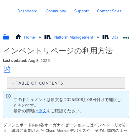
Dashboard
Community
Support
Contact Sales
EXPAND/COLLAPSE GLOBAL HIERARC
Home
Platform Management
Dashboard 
インベントリページの利用方法
Last updated
Aug 8, 2025
Save
TABLE OF CONTENTS
as
PDF
デ
バ
このドキュメントは原文を 2025年08月08日付けで翻訳し
イ
たものです。
ス
最新の情報は
原文
をご確認ください。
の
検
索
ダッシュボード内の各オーガナイゼーションにはインベントリがあ
り、組織に追加された Cisco Meraki デバイスや、その組織内のネッ
ラ