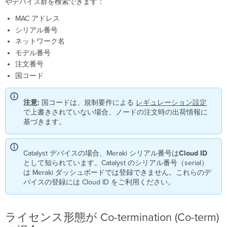
やデバイス群を検索できます：
セ
ン
MAC アドレス
ス
シリアル番号
管
ネットワーク名
理
モデル番号
デ
注文番号
バ
イ
国コード
ス
／
注意:
国コードは、規制要件による
レギュレーション設定
注
で上書きされていない場合、ノードの注文時の出荷情報に
文
基づきます。
の
登
録
(Claim)
Catalyst デバイスの場合、Meraki シリアル番号は
Cloud
ID
として知られています。Catalyst のシリアル番号（serial）
Meraki
は Meraki ダッシュボードでは登録できません。これらのデ
モ
バイスの登録には Cloud ID をご利用ください。
バ
イ
ル
ア
ライセンス形態が Co-termination (Co-term)
プ