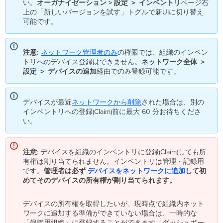
い。
オーガナイゼーション > 設定 ＞ インベントリ
ページ右
コ
上の「新しいバージョンを試す」トグルで新UIに切り替え
ー
可能です。
ド
に
つ
注意:
ネットワーク管理者のみ
の権限では、組織のインベン
い
トリへのデバイス登録はできません。
ネットワーク全体 ＞
て
設定 ＞
デバイスの追加
経由でのみ登録可能です。
ス
イ
ッ
デバイスが最近
ネットワークから削除
された場合は、別の
チ
インベントリへの登録(Claim)前に最大 60 分お待ちくださ
一
い。
括
交
換
注意
: デバイスを組織のインベントリに登録(Claim)しても所
追
有権は割り当てられません。インベントリは管理・記録用
加
です。
管理者は必ず
デバイスをネットワークに追加
して初
リ
めてそのデバイスの所有権が割り当てられます。
ソ
ー
ス
デバイスの所有権を取得したいが、現時点で組織内ネット
ワークに追加する準備ができていない場合は、一時的な
「保管用組織」に登録することができます。ダッシュボー