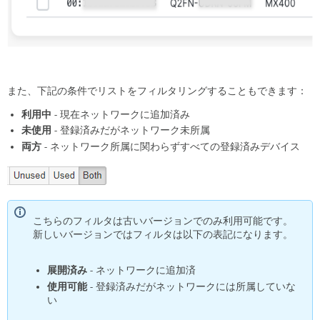
ス
ご
と
の
ラ
イ
セ
また、下記の条件でリストをフィルタリングすることもできます：
ン
ス
利用中
- 現在ネットワークに追加済み
管
未使用
- 登録済みだがネットワーク未所属
理 (PDL)
両方
- ネットワーク所属に関わらずすべての登録済みデバイス
エ
ラ
ー
メ
ッ
こちらのフィルタは古いバージョンでのみ利用可能です。
セ
新しいバージョンではフィルタは以下の表記になります。
ー
ジ：
「一
展開済み
- ネットワークに追加済
部
使用可能
- 登録済みだがネットワークには所属していな
デ
い
バ
イ