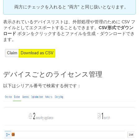
ス
両方にチェックを入れると "両方" と同じ扱いとなります。
が
使
表示されているデバイスリストは、外部処理や管理のために CSV フ
用
ァイルとしてエクスポートすることもできます。
CSV形式でダウン
中
ロード
ボタンをクリックするとファイルを生成・ダウンロードでき
で
ます。
す」
デ
バ
イ
ス
の
デバイスごとのライセンス管理
登
録
以下はシリアル番号で検索する例です：
解
除
（Unclaim）
Co-
Term
デ
バ
イ