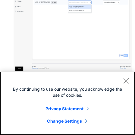
同一モデル内で各種サブセットモデル（例：MS390-48P を
MS390-48/MS390-48U/MS390-48UX など）間での交換も可能で
By continuing to use our website, you acknowledge the
す。主なサブセットモデル例：
use of cookies.
モデル
サブセットモデル
Privacy Statement
Change Settings
MS120-24
MS120-24P