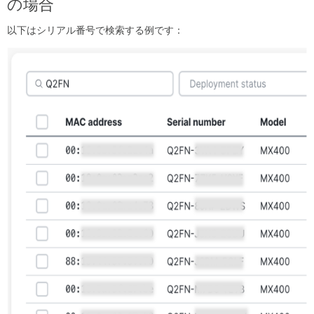
の場合
リ
で
以下はシリアル番号で検索する例です：
複
数
デ
バ
イ
ス
を
一
括
ス
キ
ャ
ン・
登
録
Co-
Term（Co-
termination）
デ
バ
イ