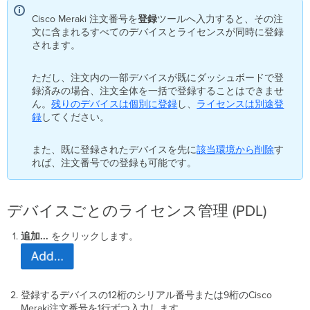
Cisco Meraki 注文番号を
登録
ツールへ入力すると、その注
文に含まれるすべてのデバイスとライセンスが同時に登録
されます。
ただし、注文内の一部デバイスが既にダッシュボードで登
録済みの場合、注文全体を一括で登録することはできませ
ん。
残りのデバイスは個別に登録
し、
ライセンスは別途登
録
してください。
また、既に登録されたデバイスを先に
該当環境から削除
す
れば、注文番号での登録も可能です。
デバイスごとのライセンス管理 (PDL)
追加...
をクリックします。
登録するデバイスの12桁のシリアル番号または9桁のCisco
Meraki注文番号を1行ずつ入力します。