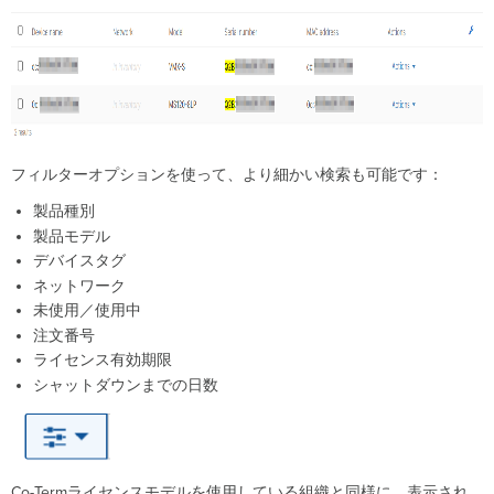
ス
ご
と
の
ラ
イ
セ
ン
ス
フィルターオプションを使って、より細かい検索も可能です：
管
製品種別
理
(PDL)
製品モデル
デ
デバイスタグ
バ
ネットワーク
イ
未使用／使用中
ス
注文番号
を
ライセンス有効期限
ネ
ッ
シャットダウンまでの日数
ト
ワ
ー
ク
に
Co-Termライセンスモデルを使用している組織と同様に、表示され