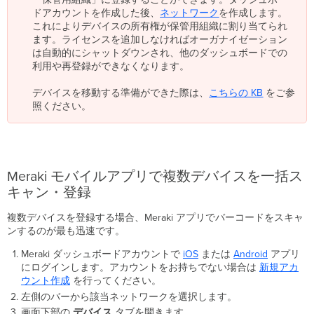
ドアカウントを作成した後、
ネットワーク
を作成します。
これによりデバイスの所有権が保管用組織に割り当てられ
ます。ライセンスを追加しなければオーガナイゼーション
は自動的にシャットダウンされ、他のダッシュボードでの
利用や再登録ができなくなります。
デバイスを移動する準備ができた際は、
こちらの KB
をご参
照ください。
Meraki モバイルアプリで複数デバイスを一括ス
キャン・登録
複数デバイスを登録する場合、Meraki アプリでバーコードをスキャ
ンするのが最も迅速です。
Meraki ダッシュボードアカウントで
iOS
または
Android
アプリ
にログインします。アカウントをお持ちでない場合は
新規アカ
ウント作成
を行ってください。
左側のバーから該当ネットワークを選択します。
画面下部の
デバイス
タブを開きます。