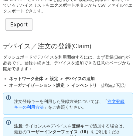
追
ているデバイスリストも
エクスポート
ボタンから CSV ファイルでエ
加
クスポートできます。
す
る
方
法
Co-
デバイス／注文の登録(Claim)
Term
デ
ダッシュボードでデバイスを利用開始するには、まず登録(Claim)が
バ
必要です。登録手続きは、デバイスを追加できる任意のページから
イ
開始できます：
ス
ご
ネットワーク全体 ＞ 設定 ＞ デバイスの追加
と
オーガナイゼーション > 設定 ＞ インベントリ
（詳細は下記）
の
ラ
イ
注文登録キーを利用した登録方法については、「
注文登録
セ
キーの利用方法
」をご参照ください。
ン
ス
管
注意:
ライセンスやデバイスを
登録キー
で追加する場合は、
理 (PDL)
最新の
ユーザーインターフェイス（UI）
をご利用くださ
国