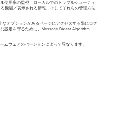
チャネル使用率の監視、ローカルでのトラブルシューティ
テ
きる機能／表示される情報、そしてそれらの管理方法
ー
タ
ス
設定可能なオプションがあるページにアクセスする際にログ
ペ
めに、Message Digest Algorithm
ー
ジ
へ
ームウェアのバージョンによって異なります。
の
ア
ク
セ
ス
追
加
リ
ソ
ー
ス
初
回
ロ
グ