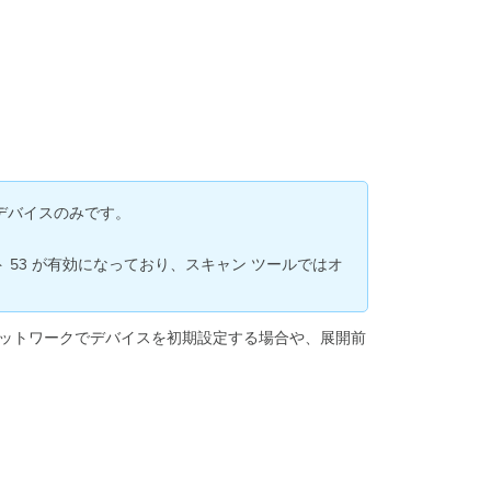
ス
の
制
御
ロ
ー
カ
ル
ス
テ
のデバイスのみです。
ー
タ
ート 53 が有効になっており、スキャン ツールではオ
ス
ペ
ー
ジ
いネットワークでデバイスを初期設定する場合や、展開前
を
無
効
化
す
る
ロ