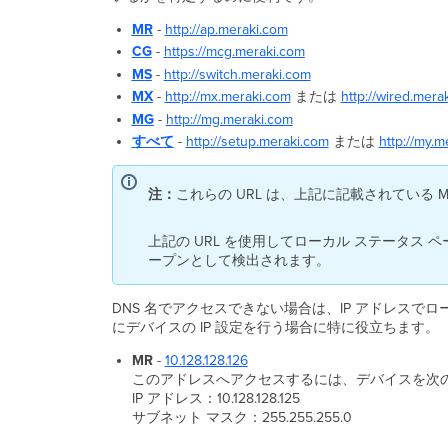
MR
-
http://ap.meraki.com
CG
-
https://mcg.meraki.com
MS
-
http://switch.meraki.com
MX
-
http://mx.meraki.com
または
http://wired.mera
MG
-
http://mg.meraki.com
すべて
-
http://setup.meraki.com
または
http://my.m
注：
これらの URL は、上記に記載されている
上記の URL を使用してローカル ステータス ペ
ープンとして検出されます。
DNS 名でアクセスできない場合は、IP アドレスで
にデバイスの IP 設定を行う場合に特に役立ちます。
MR
-
10.128.128.126
このアドレスへアクセスするには、デバイスを次の 
IP アドレス：10.128.128.125
サブネット マスク：255.255.255.0