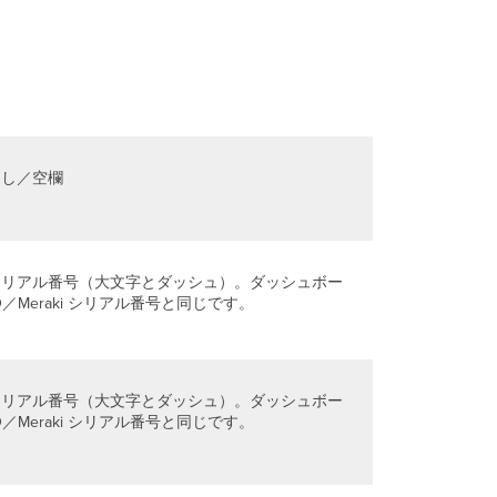
イ
ン
時
の
既
定
の
認
なし／空欄
証
情
報
ロ
ー
シリアル番号（大文字とダッシュ）。ダッシュボー
カ
d ID／Meraki シリアル番号と同じです。
ル
ス
テ
ー
タ
シリアル番号（大文字とダッシュ）。ダッシュボー
ス
d ID／Meraki シリアル番号と同じです。
ペ
ー
ジ