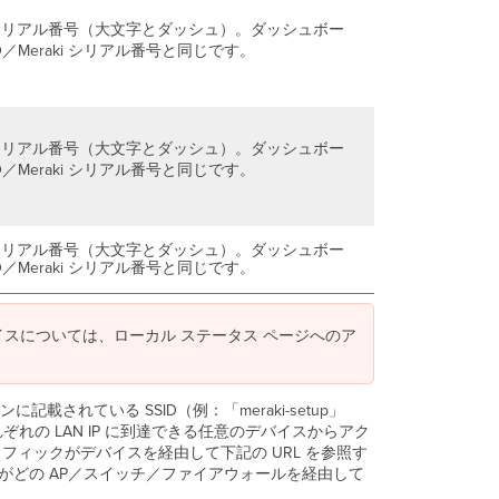
の
設
シリアル番号（大文字とダッシュ）。ダッシュボー
定
d ID／Meraki シリアル番号と同じです。
ロ
ー
カ
ル
シリアル番号（大文字とダッシュ）。ダッシュボー
ス
d ID／Meraki シリアル番号と同じです。
テ
ー
タ
ス
シリアル番号（大文字とダッシュ）。ダッシュボー
ペ
d ID／Meraki シリアル番号と同じです。
ー
ジ
へ
バイスについては、ローカル ステータス ページへのア
の
リ
モ
に記載されている SSID（例：「meraki-setup」
ー
ぞれの LAN IP に到達できる任意のデバイスからアク
ト
ラフィックがデバイスを経由して下記の URL を参照す
ア
がどの AP／スイッチ／ファイアウォールを経由して
ク
セ