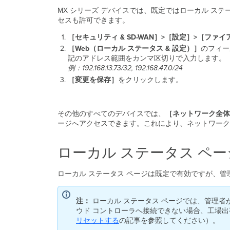
MX シリーズ デバイスでは、既定ではローカル ステー
セスも許可できます。
［セキュリティ & SD-WAN］>［設定］>［ファ
［Web（ローカル ステータス &
設定）］
のフィー
記のアドレス範囲をカンマ区切りで入力します。
例：192.168.13.73/32, 192.168.47.0/24
［変更を保存］
をクリックします。
その他のすべてのデバイスでは、
［ネットワーク全体
ージへアクセスできます。これにより、ネットワーク経由で
ローカル ステータス ペ
ローカル ステータス ページは既定で有効ですが、管
注：
ローカル ステータス ページでは、管理者が 
ウド コントローラへ接続できない場合、工場
リセットする
の記事を参照してください）。