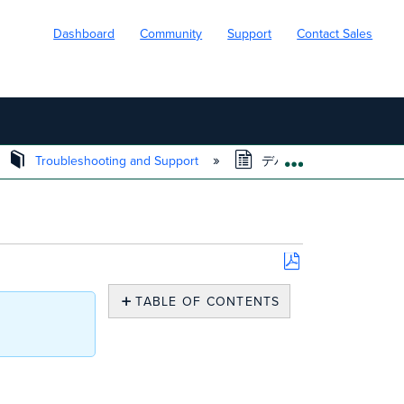
Dashboard
Community
Support
Contact Sales
Troubleshooting and Support
デバイスのローカルステ
EXPAND/COLL
Save
as
TABLE OF CONTENTS
PDF
ロ
ー
カ
ル
ス