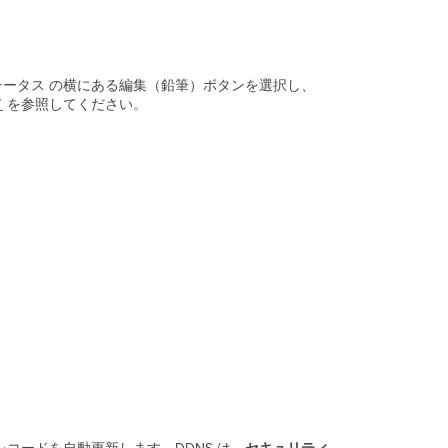
IP
ア
ド
レ
ス
はステータス の横にある編集（鉛筆）ボタンを選択し、
を
ド
を参照してください。
設
定
／
準
備
す
る
に
は
ど
う
す
れ
ば
よ
い
で
す