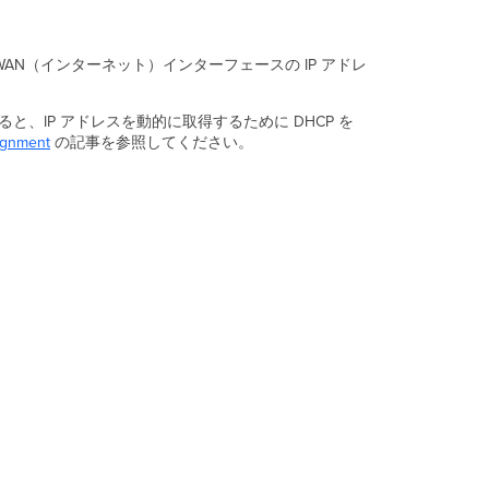
ッ
プ
リ
WAN（インターネット）インターフェースの IP アドレ
ン
ク
ス
IP アドレスを動的に取得するために DHCP を
テ
ignment
の記事を参照してください。
ー
タ
ス
ラ
イ
ブ
デ
ー
タ
履
歴
デ
ー
タ
ト
ラ