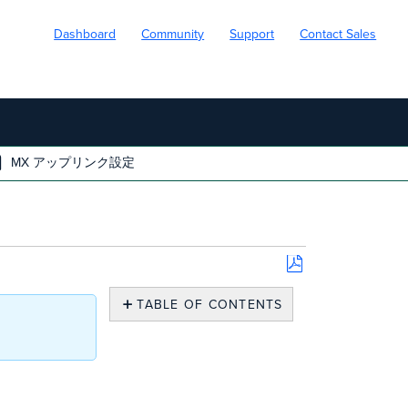
Dashboard
Community
Support
Contact Sales
MX アップリンク設定
Save
as
TABLE OF CONTENTS
PDF
概
要
構
成