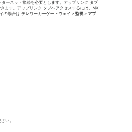
パ
するインターネット接続を必要とします。アップリンク タブ
ブ
成できます。アップリンク タブへアクセスするには、MX
リ
ェイの場合は
テレワーカーゲートウェイ > 監視 > アプ
ッ
ク
IP
WAN
セ
カ
ン
ダ
リ
WAN
セ
ル
ラ
ー
ホ
ス
ト
名
ださい。
（DDNS）
ア