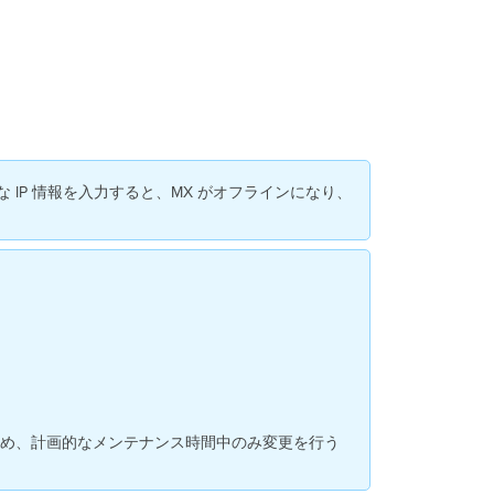
用
し
な
い
の
は
な
ぜ
で
な IP 情報を入力すると、MX がオフラインになり、
す
か？
オ
ン
ラ
イ
ン
で
な
い
MX
に
ため、計画的なメンテナンス時間中のみ変更を行う
静
的