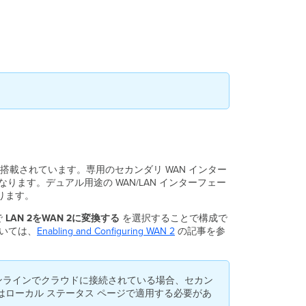
ブ
ル
シ
ュ
ー
テ
ィ
ン
グ
非
ア
ク
テ
搭載されています。専用のセカンダリ WAN インター
ィ
なります。デュアル用途の WAN/LAN インターフェー
ブ
ります。
な
ア
で
LAN 2をWAN 2に変換する
を選択することで構成で
ッ
ついては、
Enabling and Configuring WAN 2
の記事を参
プ
リ
ン
オンラインでクラウドに接続されている場合、セカン
ク
はローカル ステータス ページで適用する必要があ
状