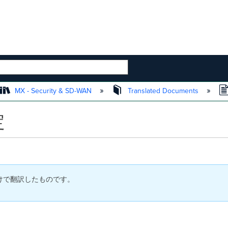
 HIERARCHY
MX - Security & SD-WAN
Translated Documents
定
付けで翻訳したものです。