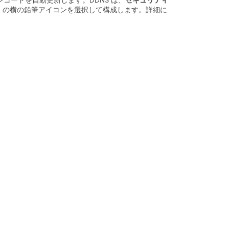
 レコードを自動更新します。DDNS は、
セキュリティ
か？
名 の横の鉛筆アイコンを選択して構成します。詳細に
PPPoE
接
続
を
使
用
し
て
い
る
場
合
は
ど
う
な
り
ま
す
か？
ロ
ー