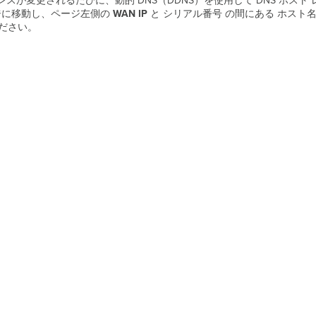
レスが変更されるたびに、動的 DNS（DDNS）を使用して DNS ホスト
に移動し、ページ左側の
WAN IP
と シリアル番号 の間にある ホスト
ださい。